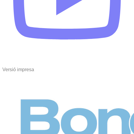
Versió impresa