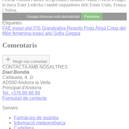
la txeca Ester Ledecka i també esquiadores dels Estats Units, França
i Suïssa.
Permetre
Google Adsense està deshabilitat.
Etiquetes
FAE
esquí alpí
FIS
Grandvalira Resorts
Pista Àliga
Copa del
Món femenina esquí alpí
Sofia Goggia
Comentaris
Afegir nou comentari
CONTACTA AMB NOSALTRES
Diari Bondia
Callaueta, 4, 1r
AD500 Andorra la Vella
Principat d'Andorra
Tel. +376 80 88 88
Formulari de contacte
Serveis
Farmàcies de guàrdia
Informació meteorològica
Cartellera