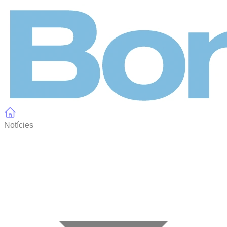
Panell de gestió de galetes
Notícies