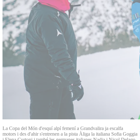
La Copa del Món d'esquí alpí femení a Grandvalira ja escalfa
motors i des d'ahir s'entrenen a la pista Àliga la italiana Sofia Goggia
i Elena Curtoni i també les germanes italianes Nadia i Nicol Delago,