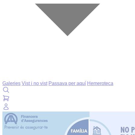
Galeries
Vist i no vist
Passava per aquí
Hemeroteca