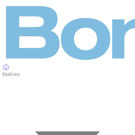
Panell de gestió de galetes
Notícies