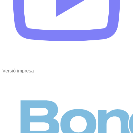
Versió impresa