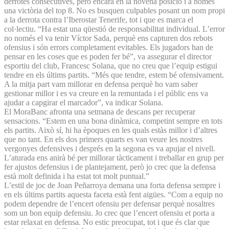
derrotes consecutives, però encara en la novena posició i a només
una victòria del top 8. No es busquen culpables posant un nom propi
a la derrota contra l’Iberostar Tenerife, tot i que es marca el
col·lectiu. “Ha estat una qüestió de responsabilitat individual. L’error
no només el va tenir Víctor Sada, perquè ens capturen dos rebots
ofensius i són errors completament evitables. Els jugadors han de
pensar en les coses que es poden fer bé”, va assegurar el director
esportiu del club, Francesc Solana, que no creu que l’equip estigui
tendre en els últims partits. “Més que tendre, estem bé ofensivament.
A la mitja part vam millorar en defensa perquè ho vam saber
gestionar millor i es va creure en la remuntada i el públic ens va
ajudar a capgirar el marcador”, va indicar Solana.
El MoraBanc afronta una setmana de descans per recuperar
sensacions. “Estem en una bona dinàmica, competint sempre en tots
els partits. Això sí, hi ha èpoques en les quals estàs millor i d’altres
que no tant. En els dos primers quarts es van veure les nostres
vergonyes defensives i després en la segona es va apujar el nivell.
L’aturada ens anirà bé per millorar tàcticament i treballar en grup per
fer ajustos defensius i de plantejament, però jo crec que la defensa
està molt definida i ha estat tot molt puntual.”
L’estil de joc de Joan Peñarroya demana una forta defensa sempre i
en els últims partits aquesta faceta està fent aigües. “Com a equip no
podem dependre de l’encert ofensiu per defensar perquè nosaltres
som un bon equip defensiu. Jo crec que l’encert ofensiu et porta a
estar relaxat en defensa. No estic preocupat, tot i que és clar que