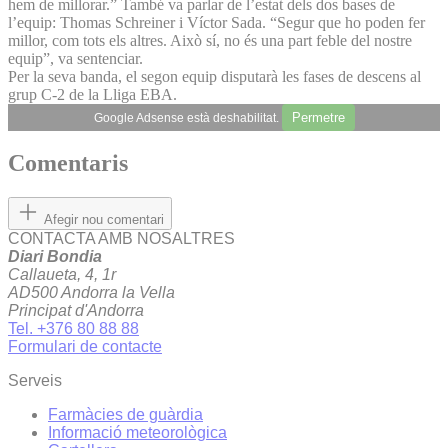
hem de millorar.” També va parlar de l’estat dels dos bases de
l’equip: Thomas Schreiner i Víctor Sada. “Segur que ho poden fer
millor, com tots els altres. Això sí, no és una part feble del nostre
equip”, va sentenciar.
Per la seva banda, el segon equip disputarà les fases de descens al
grup C-2 de la Lliga EBA.
Permetre
Google Adsense està deshabilitat.
Comentaris
Afegir nou comentari
CONTACTA AMB NOSALTRES
Diari Bondia
Callaueta, 4, 1r
AD500 Andorra la Vella
Principat d'Andorra
Tel. +376 80 88 88
Formulari de contacte
Serveis
Farmàcies de guàrdia
Informació meteorològica