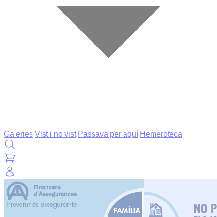
Galeries
Vist i no vist
Passava per aquí
Hemeroteca