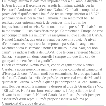
Diumenge afronta la data més important per a ell, amb la disputa de
la Jean Bouin a Barcelona per assolir la mínima exigida per la
Federació Andorrana d’Atletisme. Nahuel Carabaña competirà a la
prova dels 5 quilòmetres i haurà de fer un temps inferior a 15’37”
per classificar-se per la cita a Samorín. “Em sento molt bé. He
realitzat bons entrenaments i, de vegades, fins i tot, m’he
impressionat a mi mateix. Sento una mica de pressió. Tot i això, em
fa moltíssima il·lusió classificar-me pel Campionat d’Europa de cros
per competir amb els millors”, va assegurar el jove atleta del CAVA,
Nahuel Carabaña, que està entrenat per Kevin Poulet. “A nivell
d’entrenaments, respecte a la temporada passada, he augmentat.
M’entreno tota la setmana i només deslliuro un dia. Vaig pel bon
camí”, va indicar l’atleta del CAVA, que té com a referent Marcos
Sanza. “Sempre em dona consells i sempre diu que tinc cap de
guanyador, ment freda i a gaudir”.
El seu entrenador, Kevin Poulet, confia cegament que Nahuel
Carabaña aconsegueixi la mínima per poder competir al Campionat
d’Europa de cros. “Anem molt ben encaminats. Jo crec que hauria
de fer-la”. Carabaña arriba després de ser tercer al cros de Mataró i
quart al de Girona. Només li queda per competir a la Jean Bouin –
únic lloc per assolir la mínima– i després al cros de Granollers i Vic.
“Ell està bé. Ha fet uns bons entrenaments i l’objectiu que té al
davant és molt maco”. Nahuel Carabaña té fusta i és molt jove per
assolir més d’un repte. El més proper: assolir la mínima pel
Campionat d’Europa de cros.