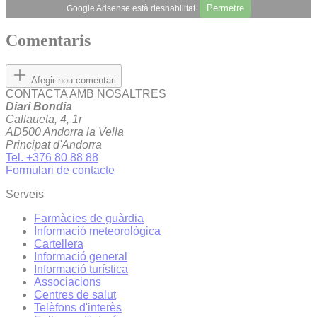
Permetre
Google Adsense està deshabilitat.
Comentaris
Afegir nou comentari
CONTACTA AMB NOSALTRES
Diari Bondia
Callaueta, 4, 1r
AD500 Andorra la Vella
Principat d'Andorra
Tel. +376 80 88 88
Formulari de contacte
Serveis
Farmàcies de guàrdia
Informació meteorològica
Cartellera
Informació general
Informació turística
Associacions
Centres de salut
Telèfons d'interès