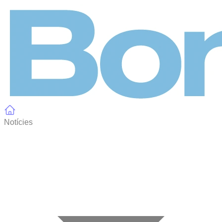
Panell de gestió de galetes
Notícies