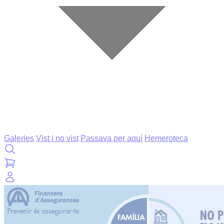
Galeries
Vist i no vist
Passava per aquí
Hemeroteca