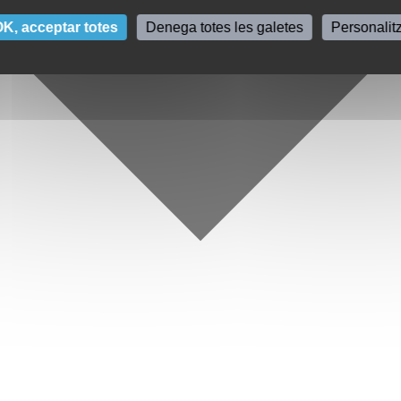
K, acceptar totes
Denega totes les galetes
Personalit