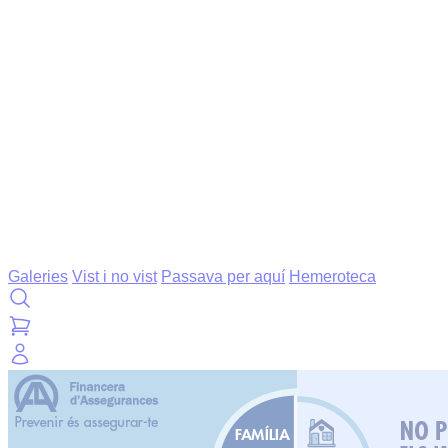
Galeries
Vist i no vist
Passava per aquí
Hemeroteca