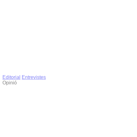
Editorial
Entrevistes
Opinió