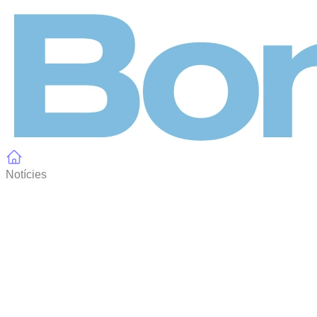
Panell de gestió de galetes
Notícies