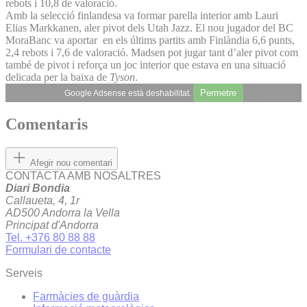
rebots i 10,8 de valoració.
Amb la selecció finlandesa va formar parella interior amb Lauri
Elias Markkanen, aler pivot dels Utah Jazz. El nou jugador del BC
MoraBanc va aportar en els últims partits amb Finlàndia 6,6 punts,
2,4 rebots i 7,6 de valoració. Madsen pot jugar tant d’aler pivot com
també de pivot i reforça un joc interior que estava en una situació
delicada per la baixa de
Tyson
.
Permetre
Google Adsense està deshabilitat.
Comentaris
Afegir nou comentari
CONTACTA AMB NOSALTRES
Diari Bondia
Callaueta, 4, 1r
AD500 Andorra la Vella
Principat d'Andorra
Tel. +376 80 88 88
Formulari de contacte
Serveis
Farmàcies de guàrdia