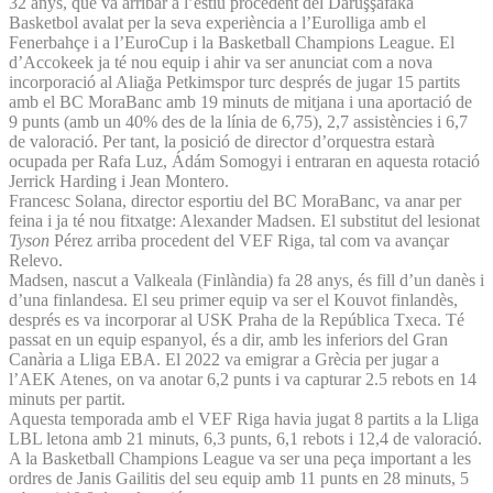
32 anys, que va arribar a l’estiu procedent del Darüşşafaka
Basketbol avalat per la seva experiència a l’Eurolliga amb el
Fenerbahçe i a l’EuroCup i la Basketball Champions League. El
d’Accokeek ja té nou equip i ahir va ser anunciat com a nova
incorporació al Aliağa Petkimspor turc després de jugar 15 partits
amb el BC MoraBanc amb 19 minuts de mitjana i una aportació de
9 punts (amb un 40% des de la línia de 6,75), 2,7 assistències i 6,7
de valoració. Per tant, la posició de director d’orquestra estarà
ocupada per Rafa Luz, Ádám Somogyi i entraran en aquesta rotació
Jerrick Harding i Jean Montero.
Francesc Solana, director esportiu del BC MoraBanc, va anar per
feina i ja té nou fitxatge: Alexander Madsen. El substitut del lesionat
Tyson
Pérez arriba procedent del VEF Riga, tal com va avançar
Relevo.
Madsen, nascut a Valkeala (Finlàndia) fa 28 anys, és fill d’un danès i
d’una finlandesa. El seu primer equip va ser el Kouvot finlandès,
després es va incorporar al USK Praha de la República Txeca. Té
passat en un equip espanyol, és a dir, amb les inferiors del Gran
Canària a Lliga EBA. El 2022 va emigrar a Grècia per jugar a
l’AEK Atenes, on va anotar 6,2 punts i va capturar 2.5 rebots en 14
minuts per partit.
Aquesta temporada amb el VEF Riga havia jugat 8 partits a la Lliga
LBL letona amb 21 minuts, 6,3 punts, 6,1 rebots i 12,4 de valoració.
A la Basketball Champions League va ser una peça important a les
ordres de Janis Gailitis del seu equip amb 11 punts en 28 minuts, 5