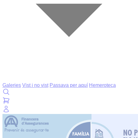
Galeries
Vist i no vist
Passava per aquí
Hemeroteca