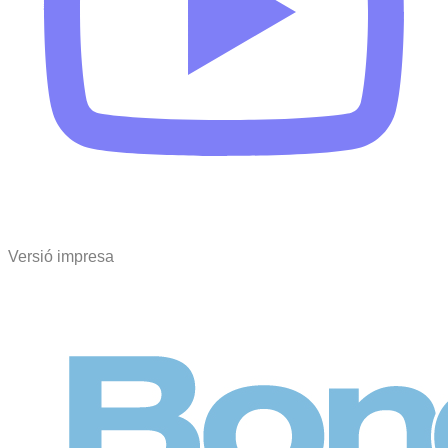
Versió impresa