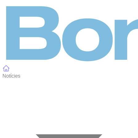
Panell de gestió de galetes
Notícies