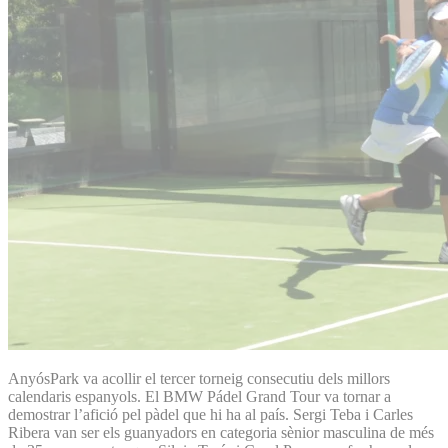
AnyósPark va acollir el tercer torneig consecutiu dels millors
calendaris espanyols. El BMW Pádel Grand Tour va tornar a
demostrar l’afició pel pàdel que hi ha al país. Sergi Teba i Carles
Ribera van ser els guanyadors en categoria sènior masculina de més