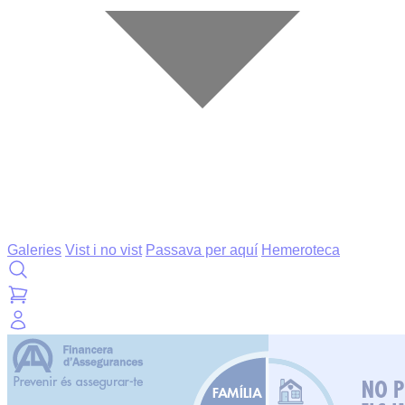
Galeries
Vist i no vist
Passava per aquí
Hemeroteca