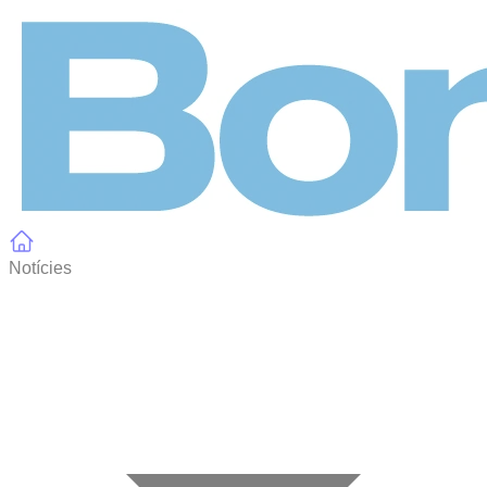
Panell de gestió de galetes
Notícies