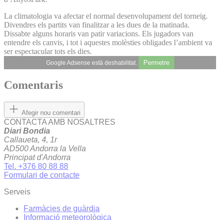
La climatologia va afectar el normal desenvolupament del torneig.
Divendres els partits van finalitzar a les dues de la matinada.
Dissabte alguns horaris van patir variacions. Els jugadors van
entendre els canvis, i tot i aquestes molèsties obligades l’ambient va
ser espectacular tots els dies.
Permetre
Google Adsense està deshabilitat.
Comentaris
Afegir nou comentari
CONTACTA AMB NOSALTRES
Diari Bondia
Callaueta, 4, 1r
AD500 Andorra la Vella
Principat d'Andorra
Tel. +376 80 88 88
Formulari de contacte
Serveis
Farmàcies de guàrdia
Informació meteorològica