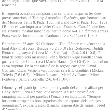
de 35 anys, mentre que Silvia Terés i Carol Poux van fer-ho en la
femenina.
En aquesta ocasió els campions van ser diferents que en les dues
proves anteriors, el Torneig Automòbils Pyrénées, que formava part
del Mercedes Tenis & Pádel Tour, i el Land Rover Padel Tour. Teba
i Ribera es van imposar a Javier Casal i Francesc Cartañà, que fins
ara s’havien mostrat imbatibles, per un doble 6-4. En fèmines Terés i
Poux van fer-ho sobre Patri Cardona i Tere Suñé per 6-1 i 6-3.
En inferior a 35 anys Nil Carbonell i Toni Gómez van vèncer en la
final Àlex Otal i Xavi Busquet (6-2 i 6-3) i Isa Rodríguez i Judith
Pintat van guanyar Cristina Mir i Sole Lujan (6-4, 2-6 i 10-8). En la
final de consolació masculina Iván Sánchez i Yago Parellada van
guanyar Guille Carrascosa i Martín Nanetti (6-4 i 6-4). En femení no
es va disputar. En la consolació de la segona categoria David
Ciarruiz i Òscar Vergens van imposar-se a Èric Gauthier i Mickael
Toledo (7-6 i 6-3), i Míriam Navarro i Mercè Avellanet a Mireia
Fontova i Sandra Cornella (2-6, 6-4 i 10-6).
Diumenge els participants van poder gaudir del clínic realitzat per
Gaby Reca i Seba Nerone, que ocupen la sisena posició del
rànquing mundial per parelles i l’onzena en individual. “Sempre
busquem apropar els bons jugadors als participants dels tornejos que
organitzem”, exposa Gastón Bianchi, responsable de tennis i pàdel
d’AnyósPark.