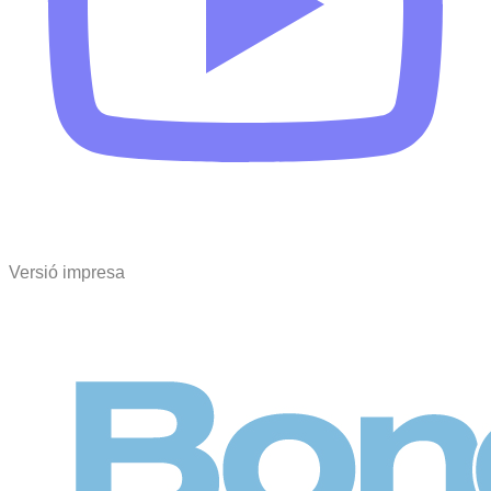
Versió impresa