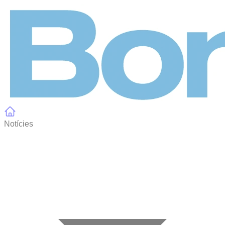
Panell de gestió de galetes
Notícies