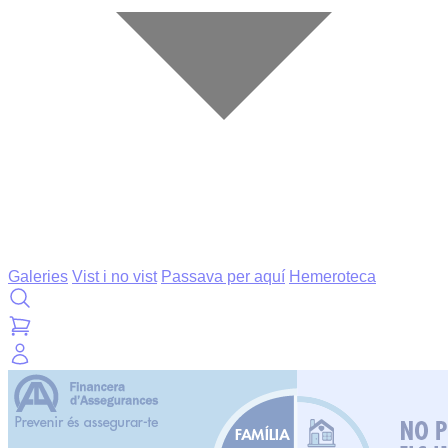
Galeries
Vist i no vist
Passava per aquí
Hemeroteca