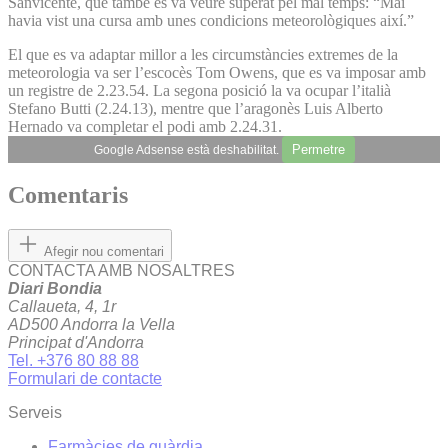
Sanvicente, que també es va veure superat pel mal temps: “Mai
havia vist una cursa amb unes condicions meteorològiques així.”
El que es va adaptar millor a les circumstàncies extremes de la
meteorologia va ser l’escocès Tom Owens, que es va imposar amb
un registre de 2.23.54. La segona posició la va ocupar l’italià
Stefano Butti (2.24.13), mentre que l’aragonès Luis Alberto
Hernado va completar el podi amb 2.24.31.
Permetre
Google Adsense està deshabilitat.
Comentaris
Afegir nou comentari
CONTACTA AMB NOSALTRES
Diari Bondia
Callaueta, 4, 1r
AD500 Andorra la Vella
Principat d'Andorra
Tel. +376 80 88 88
Formulari de contacte
Serveis
Farmàcies de guàrdia