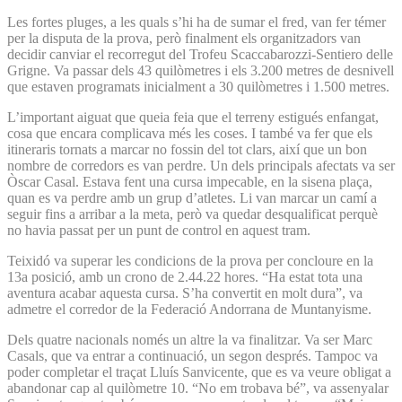
Les fortes pluges, a les quals s’hi ha de sumar el fred, van fer témer
per la disputa de la prova, però finalment els organitzadors van
decidir canviar el recorregut del Trofeu Scaccabarozzi-Sentiero delle
Grigne. Va passar dels 43 quilòmetres i els 3.200 metres de desnivell
que estaven programats inicialment a 30 quilòmetres i 1.500 metres.
L’important aiguat que queia feia que el terreny estigués enfangat,
cosa que encara complicava més les coses. I també va fer que els
itineraris tornats a marcar no fossin del tot clars, així que un bon
nombre de corredors es van perdre. Un dels principals afectats va ser
Òscar Casal. Estava fent una cursa impecable, en la sisena plaça,
quan es va perdre amb un grup d’atletes. Li van marcar un camí a
seguir fins a arribar a la meta, però va quedar desqualificat perquè
no havia passat per un punt de control en aquest tram.
Teixidó va superar les condicions de la prova per concloure en la
13a posició, amb un crono de 2.44.22 hores. “Ha estat tota una
aventura acabar aquesta cursa. S’ha convertit en molt dura”, va
admetre el corredor de la Federació Andorrana de Muntanyisme.
Dels quatre nacionals només un altre la va finalitzar. Va ser Marc
Casals, que va entrar a continuació, un segon després. Tampoc va
poder completar el traçat Lluís Sanvicente, que es va veure obligat a
abandonar cap al quilòmetre 10. “No em trobava bé”, va assenyalar