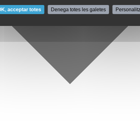
K, acceptar totes
Denega totes les galetes
Personalit