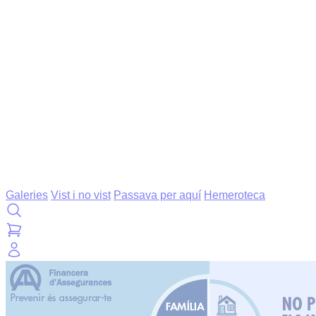
Galeries
Vist i no vist
Passava per aquí
Hemeroteca