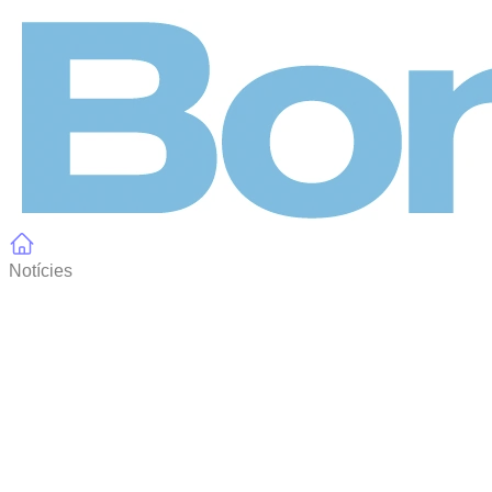
Panell de gestió de galetes
Notícies