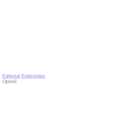
Editorial
Entrevistes
Opinió