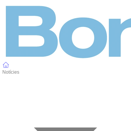
Panell de gestió de galetes
Notícies