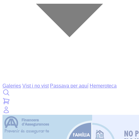
Galeries
Vist i no vist
Passava per aquí
Hemeroteca