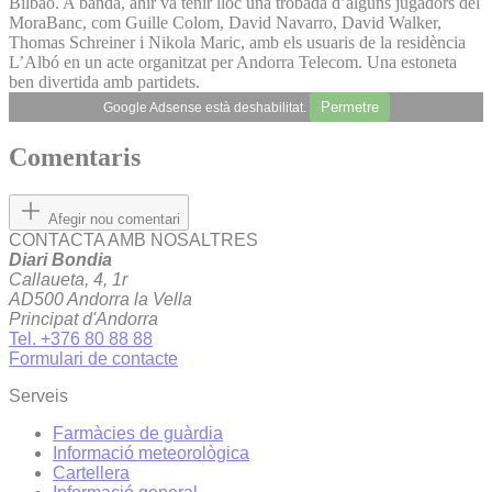
Bilbao. A banda, ahir va tenir lloc una trobada d’alguns jugadors del
MoraBanc, com Guille Colom, David Navarro, David Walker,
Thomas Schreiner i Nikola Maric, amb els usuaris de la residència
L’Albó en un acte organitzat per Andorra Telecom. Una estoneta
ben divertida amb partidets.
Permetre
Google Adsense està deshabilitat.
Comentaris
Afegir nou comentari
CONTACTA AMB NOSALTRES
Diari Bondia
Callaueta, 4, 1r
AD500 Andorra la Vella
Principat d'Andorra
Tel. +376 80 88 88
Formulari de contacte
Serveis
Farmàcies de guàrdia
Informació meteorològica
Cartellera