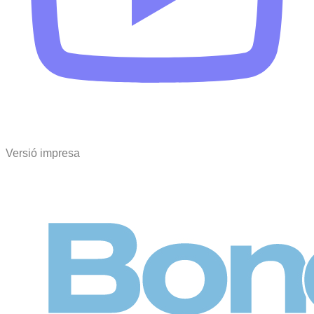
Versió impresa