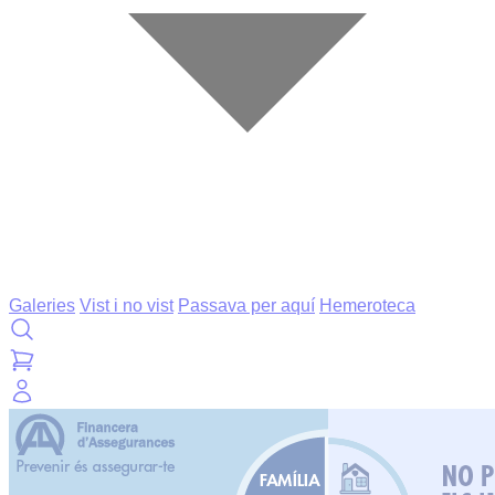
Galeries
Vist i no vist
Passava per aquí
Hemeroteca