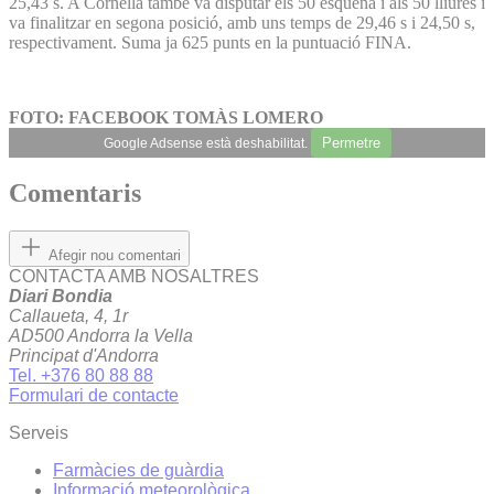
25,43 s. A Cornellà també va disputar els 50 esquena i als 50 lliures i
va finalitzar en segona posició, amb uns temps de 29,46 s i 24,50 s,
respectivament. Suma ja 625 punts en la puntuació FINA.
FOTO: FACEBOOK TOMÀS LOMERO
Permetre
Google Adsense està deshabilitat.
Comentaris
Afegir nou comentari
CONTACTA AMB NOSALTRES
Diari Bondia
Callaueta, 4, 1r
AD500 Andorra la Vella
Principat d'Andorra
Tel. +376 80 88 88
Formulari de contacte
Serveis
Farmàcies de guàrdia
Informació meteorològica