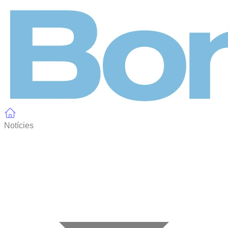
Panell de gestió de galetes
Notícies