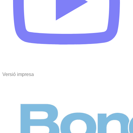
Versió impresa