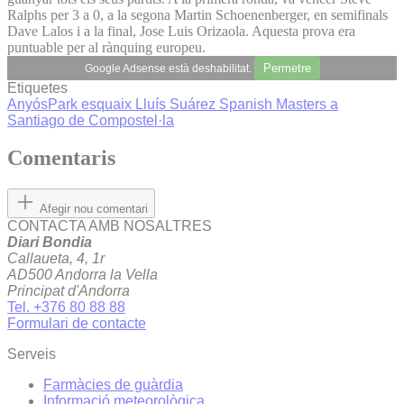
Ralphs per 3 a 0, a la segona Martin Schoenenberger, en semifinals
Dave Lalos i a la final, Jose Luis Orizaola. Aquesta prova era
puntuable per al rànquing europeu.
Permetre
Google Adsense està deshabilitat.
Etiquetes
AnyósPark
esquaix
Lluís Suárez
Spanish Masters a
Santiago de Compostel·la
Comentaris
Afegir nou comentari
CONTACTA AMB NOSALTRES
Diari Bondia
Callaueta, 4, 1r
AD500 Andorra la Vella
Principat d'Andorra
Tel. +376 80 88 88
Formulari de contacte
Serveis
Farmàcies de guàrdia
Informació meteorològica