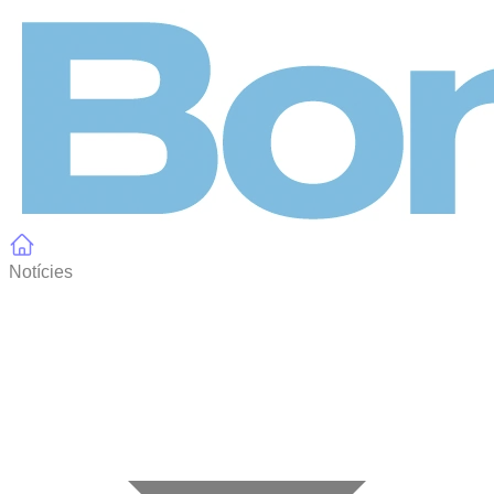
Panell de gestió de galetes
Notícies