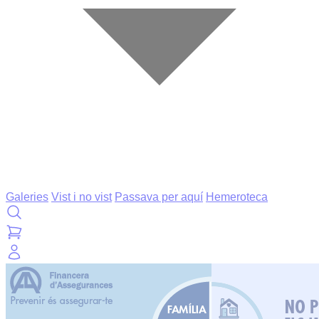
Galeries
Vist i no vist
Passava per aquí
Hemeroteca