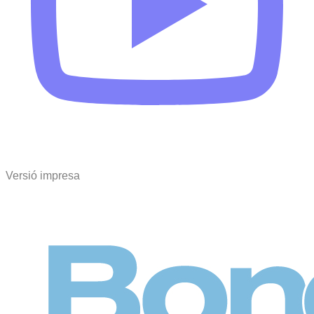
Versió impresa