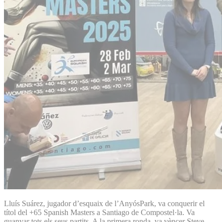
Lluís Suárez, jugador d’esquaix de l’AnyósPark, va conquerir el
títol del +65 Spanish Masters a Santiago de Compostel·la. Va
guanyar tots els seus partits. A la primera ronda, va vèncer Steve