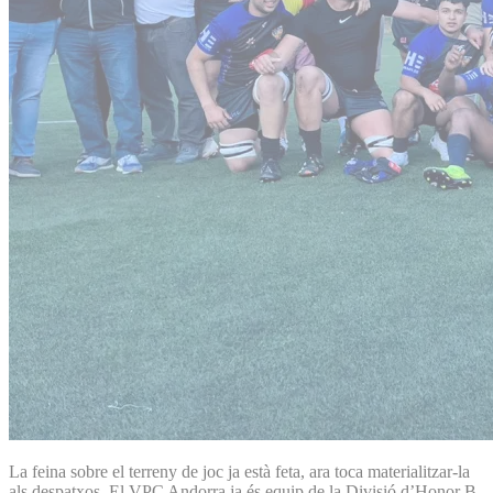
La feina sobre el terreny de joc ja està feta, ara toca materialitzar-la
als despatxos. El VPC Andorra ja és equip de la Divisió d’Honor B