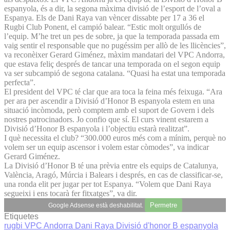
espanyola, és a dir, la segona màxima divisió de l’esport de l’oval a
Espanya. Els de Dani Raya van vèncer dissabte per 17 a 36 el
Rugbi Club Ponent, el campió balear. “Estic molt orgullós de
l’equip. M’he tret un pes de sobre, ja que la temporada passada em
vaig sentir el responsable que no pugéssim per allò de les llicències”,
va reconèixer Gerard Giménez, màxim mandatari del VPC Andorra,
que estava feliç després de tancar una temporada on el segon equip
va ser subcampió de segona catalana. “Quasi ha estat una temporada
perfecta”.
El president del VPC té clar que ara toca la feina més feixuga. “Ara
per ara per ascendir a Divisió d’Honor B espanyola estem en una
situació incòmoda, però comptem amb el suport de Govern i dels
nostres patrocinadors. Jo confio que sí. El curs vinent estarem a
Divisió d’Honor B espanyola i l’objectiu estarà realitzat”.
I què necessita el club? “300.000 euros més com a mínim, perquè no
volem ser un equip ascensor i volem estar còmodes”, va indicar
Gerard Giménez.
La Divisió d’Honor B té una prèvia entre els equips de Catalunya,
València, Aragó, Múrcia i Balears i després, en cas de classificar-se,
una ronda elit per jugar per tot Espanya. “Volem que Dani Raya
segueixi i ens tocarà fer fitxatges”, va dir.
Permetre
Google Adsense està deshabilitat.
Etiquetes
rugbi
VPC Andorra
Dani Raya
Divisió d'honor B espanyola