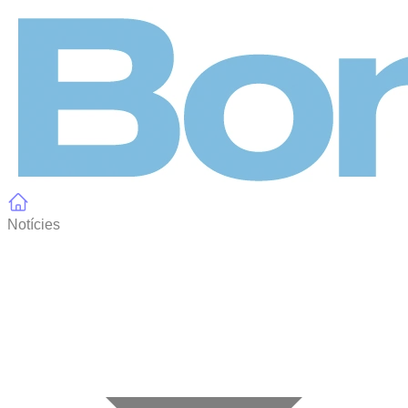
Panell de gestió de galetes
Notícies