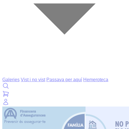
Galeries
Vist i no vist
Passava per aquí
Hemeroteca