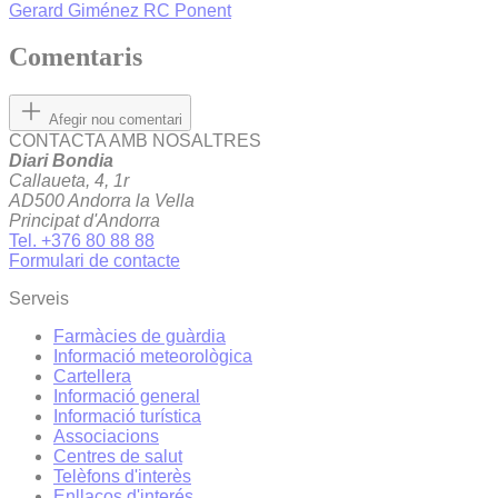
Gerard Giménez
RC Ponent
Comentaris
Afegir nou comentari
CONTACTA AMB NOSALTRES
Diari Bondia
Callaueta, 4, 1r
AD500 Andorra la Vella
Principat d'Andorra
Tel. +376 80 88 88
Formulari de contacte
Serveis
Farmàcies de guàrdia
Informació meteorològica
Cartellera
Informació general
Informació turística
Associacions
Centres de salut
Telèfons d'interès
Enllaços d'interés