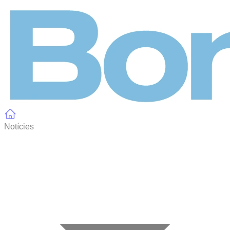
Panell de gestió de galetes
Notícies