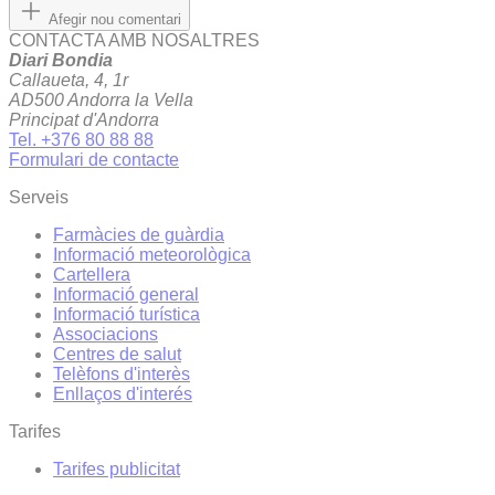
Afegir nou comentari
CONTACTA AMB NOSALTRES
Diari Bondia
Callaueta, 4, 1r
AD500 Andorra la Vella
Principat d'Andorra
Tel. +376 80 88 88
Formulari de contacte
Serveis
Farmàcies de guàrdia
Informació meteorològica
Cartellera
Informació general
Informació turística
Associacions
Centres de salut
Telèfons d'interès
Enllaços d'interés
Tarifes
Tarifes publicitat