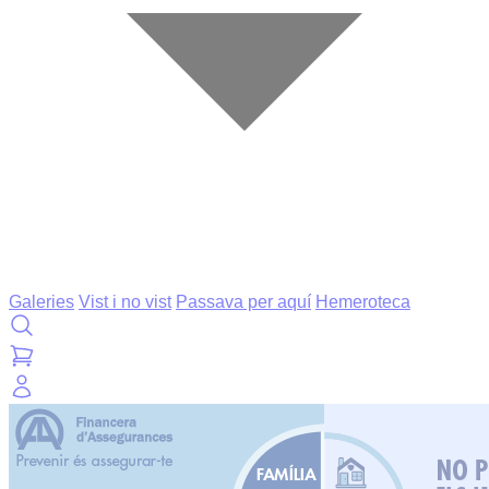
Galeries
Vist i no vist
Passava per aquí
Hemeroteca