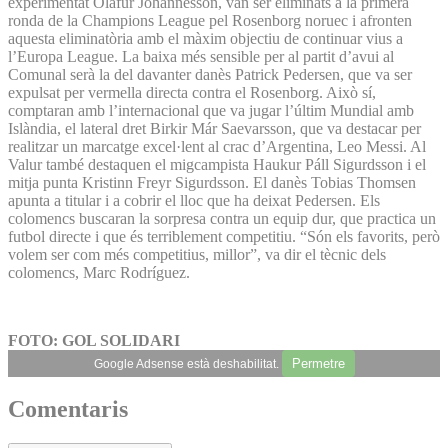
experimentat Ólafur Jóhannesson, van ser eliminats a la primera
ronda de la Champions League pel Rosenborg noruec i afronten
aquesta eliminatòria amb el màxim objectiu de continuar vius a
l’Europa League. La baixa més sensible per al partit d’avui al
Comunal serà la del davanter danès Patrick Pedersen, que va ser
expulsat per vermella directa contra el Rosenborg. Això sí,
comptaran amb l’internacional que va jugar l’últim Mundial amb
Islàndia, el lateral dret Birkir Már Saevarsson, que va destacar per
realitzar un marcatge excel·lent al crac d’Argentina, Leo Messi. Al
Valur també destaquen el migcampista Haukur Páll Sigurdsson i el
mitja punta Kristinn Freyr Sigurdsson. El danès Tobias Thomsen
apunta a titular i a cobrir el lloc que ha deixat Pedersen. Els
colomencs buscaran la sorpresa contra un equip dur, que practica un
futbol directe i que és terriblement competitiu. “Són els favorits, però
volem ser com més competitius, millor”, va dir el tècnic dels
colomencs, Marc Rodríguez.
FOTO: GOL SOLIDARI
Permetre
Google Adsense està deshabilitat.
Comentaris