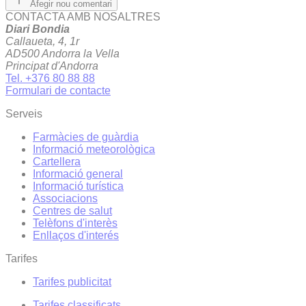
Afegir nou comentari
CONTACTA AMB NOSALTRES
Diari Bondia
Callaueta, 4, 1r
AD500 Andorra la Vella
Principat d'Andorra
Tel. +376 80 88 88
Formulari de contacte
Serveis
Farmàcies de guàrdia
Informació meteorològica
Cartellera
Informació general
Informació turística
Associacions
Centres de salut
Telèfons d'interès
Enllaços d'interés
Tarifes
Tarifes publicitat
Tarifes classificats