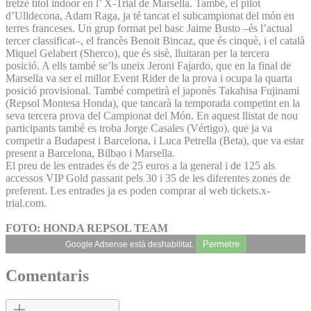
tretzè títol indoor en l’ X-Trial de Marsella. També, el pilot
d’Ulldecona, Adam Raga, ja té tancat el subcampionat del món en
terres franceses. Un grup format pel basc Jaime Busto –és l’actual
tercer classificat–, el francès Benoit Bincaz, que és cinquè, i el català
Miquel Gelabert (Sherco), que és sisè, lluitaran per la tercera
posició. A ells també se’ls uneix Jeroni Fajardo, que en la final de
Marsella va ser el millor Event Rider de la prova i ocupa la quarta
posició provisional. També competirà el japonès Takahisa Fujinami
(Repsol Montesa Honda), que tancarà la temporada competint en la
seva tercera prova del Campionat del Món. En aquest llistat de nou
participants també es troba Jorge Casales (Vértigo), que ja va
competir a Budapest i Barcelona, i Luca Petrella (Beta), que va estar
present a Barcelona, Bilbao i Marsella.
El preu de les entrades és de 25 euros a la general i de 125 als
accessos VIP Gold passant pels 30 i 35 de les diferentes zones de
preferent. Les entrades ja es poden comprar al web tickets.x-
trial.com.
FOTO: HONDA REPSOL TEAM
Permetre
Google Adsense està deshabilitat.
Comentaris