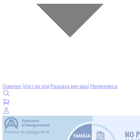
Galeries
Vist i no vist
Passava per aquí
Hemeroteca