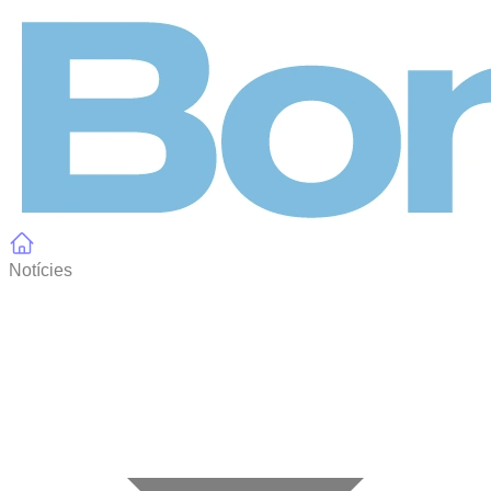
Panell de gestió de galetes
Notícies