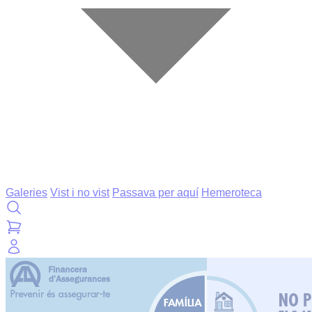
Galeries
Vist i no vist
Passava per aquí
Hemeroteca