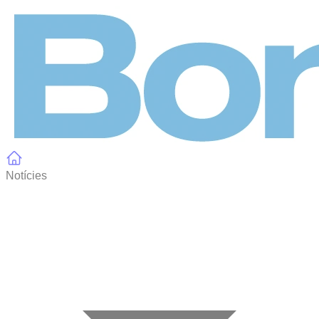
Panell de gestió de galetes
Notícies