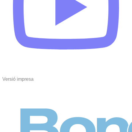
Versió impresa