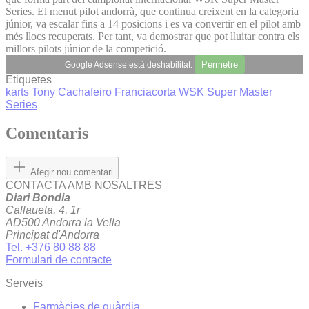
Series. El menut pilot andorrà, que continua creixent en la categoria
júnior, va escalar fins a 14 posicions i es va convertir en el pilot amb
més llocs recuperats. Per tant, va demostrar que pot lluitar contra els
millors pilots júnior de la competició.
Permetre
Google Adsense està deshabilitat.
Etiquetes
karts
Tony Cachafeiro
Franciacorta
WSK Super Master
Series
Comentaris
Afegir nou comentari
CONTACTA AMB NOSALTRES
Diari Bondia
Callaueta, 4, 1r
AD500 Andorra la Vella
Principat d'Andorra
Tel. +376 80 88 88
Formulari de contacte
Serveis
Farmàcies de guàrdia