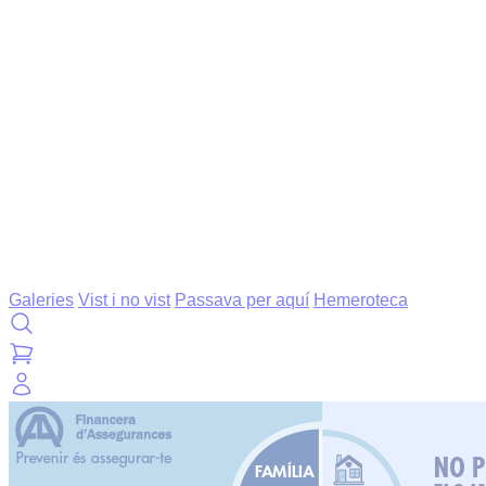
Galeries
Vist i no vist
Passava per aquí
Hemeroteca