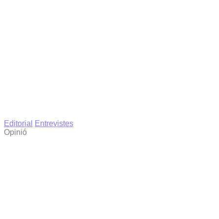
Editorial
Entrevistes
Opinió