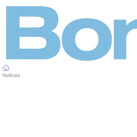
Panell de gestió de galetes
Notícies