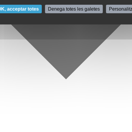
K, acceptar totes
Denega totes les galetes
Personalit