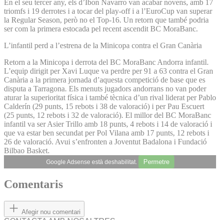
En el seu tercer any, els d’Ibon Navarro van acabar novens, amb 17
triomfs i 19 derrotes i a tocar del play-off i a l’EuroCup van superar
la Regular Season, però no el Top-16. Un retorn que també podria
ser com la primera estocada pel recent ascendit BC MoraBanc.
L’infantil perd a l’estrena de la Minicopa contra el Gran Canària
Retorn a la Minicopa i derrota del BC MoraBanc Andorra infantil.
L’equip dirigit per Xavi Luque va perdre per 91 a 63 contra el Gran
Canària a la primera jornada d’aquesta competició de base que es
disputa a Tarragona. Els menuts jugadors andorrans no van poder
aturar la superioritat física i també tècnica d’un rival liderat per Pablo
Calderín (29 punts, 15 rebots i 38 de valoració) i per Pau Escuert
(25 punts, 12 rebots i 32 de valoració). El millor del BC MoraBanc
infantil va ser Asier Trillo amb 18 punts, 4 rebots i 14 de valoració i
que va estar ben secundat per Pol Vilana amb 17 punts, 12 rebots i
26 de valoració. Avui s’enfronten a Joventut Badalona i Fundació
Bilbao Basket.
Permetre
Google Adsense està deshabilitat.
Comentaris
Afegir nou comentari