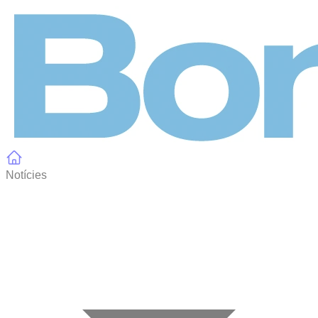
Panell de gestió de galetes
Notícies