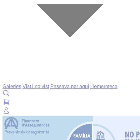
Galeries
Vist i no vist
Passava per aquí
Hemeroteca