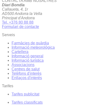
CONTACTA AMB NOSALTRES
Diari Bondia
Callaueta, 4, 1r
AD500 Andorra la Vella
Principat d'Andorra
Tel. +376 80 88 88
Formulari de contacte
Serveis
Farmàcies de guàrdia
Informació meteorològica
Cartellera
Informació general
Informació turística
Associacions
Centres de salut
Telèfons d'interès
Enllaços d'interés
Tarifes
Tarifes publicitat
Tarifes classificats