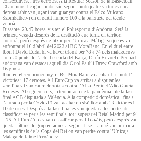
consecutives, i tres derrotes. A la Regular Season de la Basketball
Champions League també són segons amb quatre victòries i una
derrota (ahir van jugar i van guanyar contra el Falco Vulcano
Szombathely) en el partit número 100 a la banqueta pel tècnic
vitorià.
Dissabte, 20.45 hores, visiten el Poliesportiu d’Andorra. Serà la
primera vegada després de la destitució que torna en territori
andorrà, però després de fitxar per l’Unicaja Màlaga sí que es va
enfrontar el 10 d’abril del 2022 al BC MoraBanc. En el duel entre
Ibon i David Eudal hi va haver triomf per 78 a 74 pels malaguenys
amb 20 punts de l’actual escorta del Barça, Darío Brizuela. Per part
andorrana van destacar aquell dia Oriol Paulí i Drew Crawford amb
16 punts.
Ibon en el seu primer any, el BC MoraBanc va acabar 11è amb 15
victòries i 17 derrotes. A l’EuroCup va arribar a disputar les
semifinals i van caure derrotats contra l’Alba Berlín d’Aito García
Reneses. Al següent curs, la temporada de la pandèmia i de la fase
final ACB disputada a València. A la competició domèstica i fins a
l’aturada per la Covid-19 van acabar en sisè lloc amb 13 victòries i
10 derrotes. Després a la fase final es van quedar a les portes de
classificar-se per a les semifinals, tot i superar el Reial Madrid per 91
a 75. A l’EuroCup es van classificar per al Top-16, però després van
quedar últims de grup en aquesta segona fase. També van arribar a
les semifinals de la Copa del Rei on van perdre contra l’Unicaja
Màlaga de Jaime Fernández.