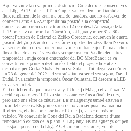
Aquí va viure la seva primera destitució. Cinc derrotes consecutives
a la Lliga ACB i dues a l’EuroCup el van condemnar. I també el
fluix rendiment de la gran majoria de jugadors, que no acabaven de
connectar amb ell. Avantpenúltima posició a la competició
domèstica amb només cinc triomfs i 12 derrotes. L’amenaça de la
LEB or estava a tocar. I a l’EuroCup, tot i guanyar per 61 a 60 el
potent Partizan de Belgrad de Zeljko Obradovic, ocupaven la quarta
posició del grup A amb cinc victòries i quatre derrotes. Ibon Navarro
va ser destituït i no va poder finalitzar el contracte que l’unia al club
fins a final de curs. Els resultats sempre manen. Va dir adeu a tres
temporades i mitja com a entrenador del BC MoraBanc i es va
convertir en la primera destitució a l’elit del projecte liderat als
despatxos per Gorka Aixàs i Francesc Solana. Tot plegat va ocórrer
un 23 de gener del 2022 i el seu substitut va ser el seu segon, David
Eudal. I va acabar la temporada Óscar Quintana. El descens a LEB
or va ser un fet.
El 9 de febrer d’aquell mateix any, l’Unicaja Màlaga el va fitxar. Va
decidir apostar per ell. Li va signar contracte fins a final de curs,
però amb una sèrie de clàusules. Els malaguenys també estaven a
tocar del descens. Els primers mesos no van ser positius. Juanma
Rodríguez, el director esportiu de l’Unicaja, va ser el màxim
valedor. Va conquerir la Copa del Rei a Badalona després d’una
remodelació exitosa de la plantilla. Enguany, els malaguenys ocupen
la segona posició de la Lliga ACB amb nou victòries, vuit de