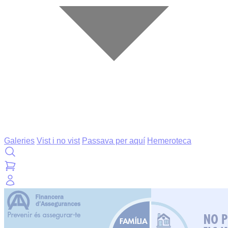
Galeries
Vist i no vist
Passava per aquí
Hemeroteca