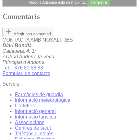
Permetre
Google Adsense està deshabilitat.
Comentaris
Afegir nou comentari
CONTACTA AMB NOSALTRES
Diari Bondia
Callaueta, 4, 1r
AD500 Andorra la Vella
Principat d'Andorra
Tel. +376 80 88 88
Formulari de contacte
Serveis
Farmàcies de guàrdia
Informació meteorològica
Cartellera
Informació general
Informació turística
Associacions
Centres de salut
Telèfons d'interès