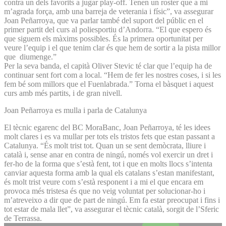
contra un dels favorits a jugar play-off. Tenen un roster que a mi
m’agrada força, amb una barreja de veterania i físic”, va assegurar
Joan Peñarroya, que va parlar també del suport del públic en el
primer partit del curs al poliesportiu d’Andorra. “El que espero és
que siguem els màxims possibles. És la primera oportunitat per
veure l’equip i el que tenim clar és que hem de sortir a la pista millor
que diumenge.”
Per la seva banda, el capità Oliver Stevic té clar que l’equip ha de
continuar sent fort com a local. “Hem de fer les nostres coses, i si les
fem bé som millors que el Fuenlabrada.” Torna el bàsquet i aquest
curs amb més partits, i de gran nivell.
Joan Peñarroya es mulla i parla de Catalunya
El tècnic egarenc del BC MoraBanc, Joan Peñarroya, té les idees
molt clares i es va mullar per tots els tristos fets que estan passant a
Catalunya. “És molt trist tot. Quan un se sent demòcrata, lliure i
català i, sense anar en contra de ningú, només vol exercir un dret i
fer-ho de la forma que s’està fent, tot i que en molts llocs s’intenta
canviar aquesta forma amb la qual els catalans s’estan manifestant,
és molt trist veure com s’està responent i a mi el que encara em
provoca més tristesa és que no veig voluntat per solucionar-ho i
m’atreveixo a dir que de part de ningú. Em fa estar preocupat i fins i
tot estar de mala llet”, va assegurar el tècnic català, sorgit de l’Sferic
de Terrassa.