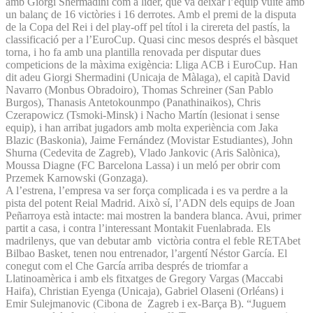
amb Giorgi Shermadini com a líder, que va deixar l’equip vuitè amb
un balanç de 16 victòries i 16 derrotes. Amb el premi de la disputa
de la Copa del Rei i del play-off pel títol i la cirereta del pastís, la
classificació per a l’EuroCup. Quasi cinc mesos després el bàsquet
torna, i ho fa amb una plantilla renovada per disputar dues
competicions de la màxima exigència: Lliga ACB i EuroCup. Han
dit adeu Giorgi Shermadini (Unicaja de Màlaga), el capità David
Navarro (Monbus Obradoiro), Thomas Schreiner (San Pablo
Burgos), Thanasis Antetokounmpo (Panathinaikos), Chris
Czerapowicz (Tsmoki-Minsk) i Nacho Martín (lesionat i sense
equip), i han arribat jugadors amb molta experiència com Jaka
Blazic (Baskonia), Jaime Fernández (Movistar Estudiantes), John
Shurna (Cedevita de Zagreb), Vlado Jankovic (Aris Salònica),
Moussa Diagne (FC Barcelona Lassa) i un meló per obrir com
Przemek Karnowski (Gonzaga).
A l’estrena, l’empresa va ser força complicada i es va perdre a la
pista del potent Reial Madrid. Això sí, l’ADN dels equips de Joan
Peñarroya està intacte: mai mostren la bandera blanca. Avui, primer
partit a casa, i contra l’interessant Montakit Fuenlabrada. Els
madrilenys, que van debutar amb victòria contra el feble RETAbet
Bilbao Basket, tenen nou entrenador, l’argentí Néstor García. El
conegut com el Che García arriba després de triomfar a
Llatinoamèrica i amb els fitxatges de Gregory Vargas (Maccabi
Haifa), Christian Eyenga (Unicaja), Gabriel Olaseni (Orléans) i
Emir Sulejmanovic (Cibona de Zagreb i ex-Barça B). “Juguem