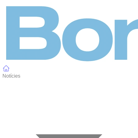
Panell de gestió de galetes
Notícies