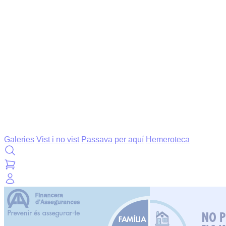
Galeries
Vist i no vist
Passava per aquí
Hemeroteca