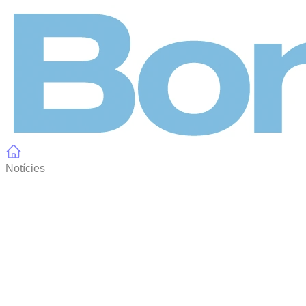
Panell de gestió de galetes
Notícies