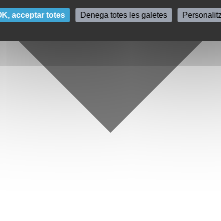
K, acceptar totes
Denega totes les galetes
Personalit