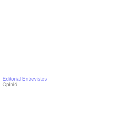
Editorial
Entrevistes
Opinió