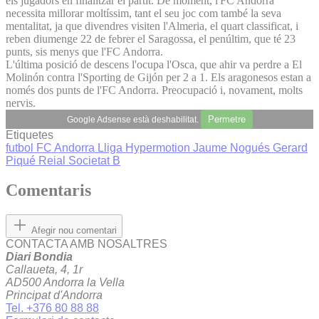
els jugadors en finalitzar el partit. De moment, l'FC Andorra
necessita millorar moltíssim, tant el seu joc com també la seva
mentalitat, ja que divendres visiten l'Almeria, el quart classificat, i
reben diumenge 22 de febrer el Saragossa, el penúltim, que té 23
punts, sis menys que l'FC Andorra.
L'última posició de descens l'ocupa l'Osca, que ahir va perdre a El
Molinón contra l'Sporting de Gijón per 2 a 1. Els aragonesos estan a
només dos punts de l'FC Andorra. Preocupació i, novament, molts
nervis.
Permetre
Google Adsense està deshabilitat.
Etiquetes
futbol
FC Andorra
Lliga Hypermotion
Jaume Nogués
Gerard
Piqué
Reial Societat B
Comentaris
Afegir nou comentari
CONTACTA AMB NOSALTRES
Diari Bondia
Callaueta, 4, 1r
AD500 Andorra la Vella
Principat d'Andorra
Tel. +376 80 88 88