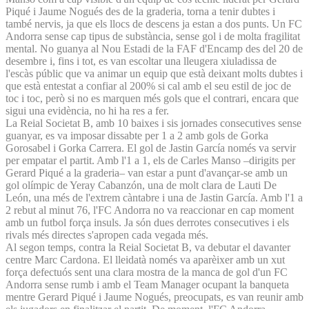
Piqué i Jaume Nogués des de la graderia, torna a tenir dubtes i
també nervis, ja que els llocs de descens ja estan a dos punts. Un FC
Andorra sense cap tipus de substància, sense gol i de molta fragilitat
mental. No guanya al Nou Estadi de la FAF d'Encamp des del 20 de
desembre i, fins i tot, es van escoltar una lleugera xiuladissa de
l'escàs públic que va animar un equip que està deixant molts dubtes i
que està entestat a confiar al 200% si cal amb el seu estil de joc de
toc i toc, però si no es marquen més gols que el contrari, encara que
sigui una evidència, no hi ha res a fer.
La Reial Societat B, amb 10 baixes i sis jornades consecutives sense
guanyar, es va imposar dissabte per 1 a 2 amb gols de Gorka
Gorosabel i Gorka Carrera. El gol de Jastin García només va servir
per empatar el partit. Amb l'1 a 1, els de Carles Manso –dirigits per
Gerard Piqué a la graderia– van estar a punt d'avançar-se amb un
gol olímpic de Yeray Cabanzón, una de molt clara de Lauti De
León, una més de l'extrem càntabre i una de Jastin García. Amb l'1 a
2 rebut al minut 76, l'FC Andorra no va reaccionar en cap moment
amb un futbol força insuls. Ja són dues derrotes consecutives i els
rivals més directes s'apropen cada vegada més.
Al segon temps, contra la Reial Societat B, va debutar el davanter
centre Marc Cardona. El lleidatà només va aparèixer amb un xut
força defectuós sent una clara mostra de la manca de gol d'un FC
Andorra sense rumb i amb el Team Manager ocupant la banqueta
mentre Gerard Piqué i Jaume Nogués, preocupats, es van reunir amb