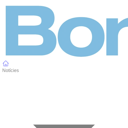
Panell de gestió de galetes
Notícies