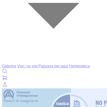
Galeries
Vist i no vist
Passava per aquí
Hemeroteca