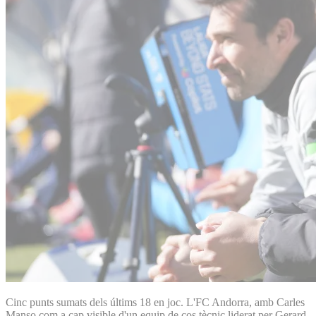
Cinc punts sumats dels últims 18 en joc. L'FC Andorra, amb Carles
Manso com a cap visible d'un equip de cos tècnic liderat per Gerard