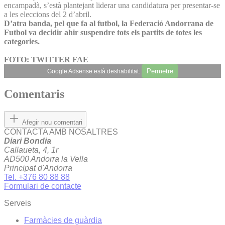
encampadà, s’està plantejant liderar una candidatura per presentar-se
a les eleccions del 2 d’abril.
D’atra banda, pel que fa al futbol, la Federació Andorrana de
Futbol va decidir ahir suspendre tots els partits de totes les
categories.
FOTO: TWITTER FAE
Permetre
Google Adsense està deshabilitat.
Comentaris
Afegir nou comentari
CONTACTA AMB NOSALTRES
Diari Bondia
Callaueta, 4, 1r
AD500 Andorra la Vella
Principat d'Andorra
Tel. +376 80 88 88
Formulari de contacte
Serveis
Farmàcies de guàrdia