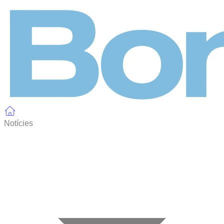
Panell de gestió de galetes
Notícies