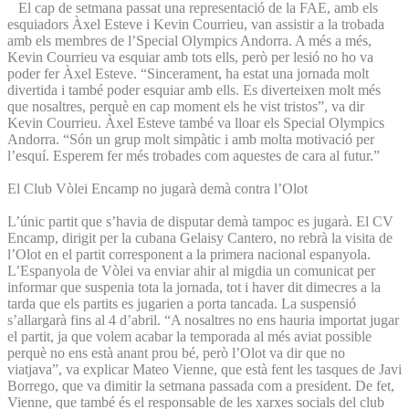
El cap de setmana passat una representació de la FAE, amb els
esquiadors Àxel Esteve i Kevin Courrieu, van assistir a la trobada
amb els membres de l’Special Olympics Andorra. A més a més,
Kevin Courrieu va esquiar amb tots ells, però per lesió no ho va
poder fer Àxel Esteve. “Sincerament, ha estat una jornada molt
divertida i també poder esquiar amb ells. Es diverteixen molt més
que nosaltres, perquè en cap moment els he vist tristos”, va dir
Kevin Courrieu. Àxel Esteve també va lloar els Special Olympics
Andorra. “Són un grup molt simpàtic i amb molta motivació per
l’esquí. Esperem fer més trobades com aquestes de cara al futur.”
El Club Vòlei Encamp no jugarà demà contra l’Olot
L’únic partit que s’havia de disputar demà tampoc es jugarà. El CV
Encamp, dirigit per la cubana Gelaisy Cantero, no rebrà la visita de
l’Olot en el partit corresponent a la primera nacional espanyola.
L’Espanyola de Vòlei va enviar ahir al migdia un comunicat per
informar que suspenia tota la jornada, tot i haver dit dimecres a la
tarda que els partits es jugarien a porta tancada. La suspensió
s’allargarà fins al 4 d’abril. “A nosaltres no ens hauria importat jugar
el partit, ja que volem acabar la temporada al més aviat possible
perquè no ens està anant prou bé, però l’Olot va dir que no
viatjava”, va explicar Mateo Vienne, que està fent les tasques de Javi
Borrego, que va dimitir la setmana passada com a president. De fet,
Vienne, que també és el responsable de les xarxes socials del club