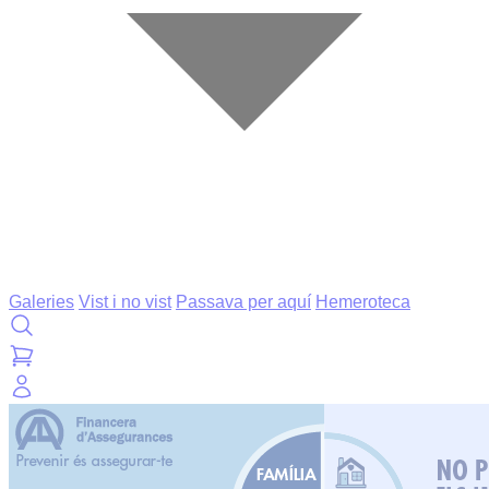
Galeries
Vist i no vist
Passava per aquí
Hemeroteca