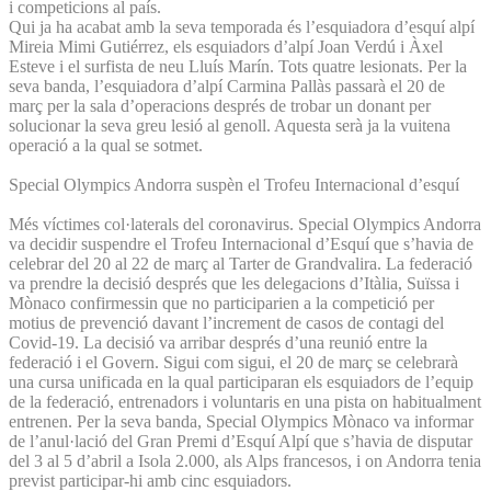
i competicions al país.
Qui ja ha acabat amb la seva temporada és l’esquiadora d’esquí alpí
Mireia Mimi Gutiérrez, els esquiadors d’alpí Joan Verdú i Àxel
Esteve i el surfista de neu Lluís Marín. Tots quatre lesionats. Per la
seva banda, l’esquiadora d’alpí Carmina Pallàs passarà el 20 de
març per la sala d’operacions després de trobar un donant per
solucionar la seva greu lesió al genoll. Aquesta serà ja la vuitena
operació a la qual se sotmet.
Special Olympics Andorra suspèn el Trofeu Internacional d’esquí
Més víctimes col·laterals del coronavirus. Special Olympics Andorra
va decidir suspendre el Trofeu Internacional d’Esquí que s’havia de
celebrar del 20 al 22 de març al Tarter de Grandvalira. La federació
va prendre la decisió després que les delegacions d’Itàlia, Suïssa i
Mònaco confirmessin que no participarien a la competició per
motius de prevenció davant l’increment de casos de contagi del
Covid-19. La decisió va arribar després d’una reunió entre la
federació i el Govern. Sigui com sigui, el 20 de març se celebrarà
una cursa unificada en la qual participaran els esquiadors de l’equip
de la federació, entrenadors i voluntaris en una pista on habitualment
entrenen. Per la seva banda, Special Olympics Mònaco va informar
de l’anul·lació del Gran Premi d’Esquí Alpí que s’havia de disputar
del 3 al 5 d’abril a Isola 2.000, als Alps francesos, i on Andorra tenia
previst participar-hi amb cinc esquiadors.