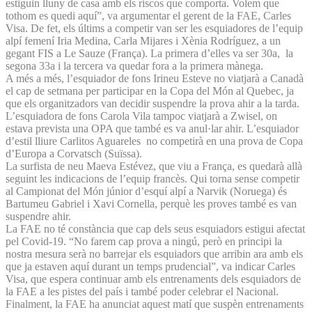
estiguin lluny de casa amb els riscos que comporta. Volem que
tothom es quedi aquí”, va argumentar el gerent de la FAE, Carles
Visa. De fet, els últims a competir van ser les esquiadores de l’equip
alpí femení Iria Medina, Carla Mijares i Xènia Rodríguez, a un
gegant FIS a Le Sauze (França). La primera d’elles va ser 30a, la
segona 33a i la tercera va quedar fora a la primera mànega.
A més a més, l’esquiador de fons Irineu Esteve no viatjarà a Canadà
el cap de setmana per participar en la Copa del Món al Quebec, ja
que els organitzadors van decidir suspendre la prova ahir a la tarda.
L’esquiadora de fons Carola Vila tampoc viatjarà a Zwisel, on
estava prevista una OPA que també es va anul·lar ahir. L’esquiador
d’estil lliure Carlitos Aguareles no competirà en una prova de Copa
d’Europa a Corvatsch (Suïssa).
La surfista de neu Maeva Estévez, que viu a França, es quedarà allà
seguint les indicacions de l’equip francès. Qui torna sense competir
al Campionat del Món júnior d’esquí alpí a Narvik (Noruega) és
Bartumeu Gabriel i Xavi Cornella, perquè les proves també es van
suspendre ahir.
La FAE no té constància que cap dels seus esquiadors estigui afectat
pel Covid-19. “No farem cap prova a ningú, però en principi la
nostra mesura serà no barrejar els esquiadors que arribin ara amb els
que ja estaven aquí durant un temps prudencial”, va indicar Carles
Visa, que espera continuar amb els entrenaments dels esquiadors de
la FAE a les pistes del país i també poder celebrar el Nacional.
Finalment, la FAE ha anunciat aquest matí que suspèn entrenaments