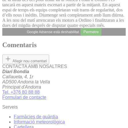
tancarà en aquest mateix escenari a partir de la mitjanit. En aquest
espai de temps els equips completaran vuit trams de regularitat, dos
d’ells nous i inèdits. Diumenge serà completament amb llum diürna.
A les nou del matí arrencaran els motors a Ordino i finalitzaran a les
dues del migdia després de disputar quatre especials més.
Permetre
Google Adsense està deshabilitat.
Comentaris
Afegir nou comentari
CONTACTA AMB NOSALTRES
Diari Bondia
Callaueta, 4, 1r
AD500 Andorra la Vella
Principat d'Andorra
Tel. +376 80 88 88
Formulari de contacte
Serveis
Farmàcies de guàrdia
Informació meteorològica
Cartellera