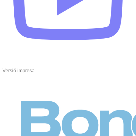
Versió impresa