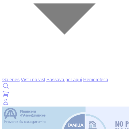
Galeries
Vist i no vist
Passava per aquí
Hemeroteca