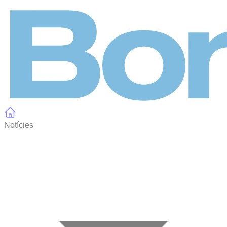
Panell de gestió de galetes
Notícies