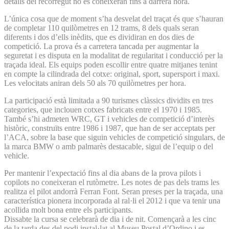
detalls del recorregut no es coneixeran fins a darrera hora.
L’única cosa que de moment s’ha desvelat del traçat és que s’hauran
de completar 110 quilòmetres en 12 trams, 8 dels quals seran
diferents i dos d’ells inèdits, que es dividiran en dos dies de
competició. La prova és a carretera tancada per augmentar la
seguretat i es disputa en la modalitat de regularitat i conducció per la
traçada ideal. Els equips poden escollir entre quatre mitjanes tenint
en compte la cilindrada del cotxe: original, sport, supersport i maxi.
Les velocitats aniran dels 50 als 70 quilòmetres per hora.
La participació està limitada a 90 turismes clàssics dividits en tres
categories, que inclouen cotxes fabricats entre el 1970 i 1985.
També s’hi admeten WRC, GT i vehicles de competició d’interès
històric, construïts entre 1986 i 1987, que han de ser acceptats per
l’ACA, sobre la base que siguin vehicles de competició singulars, de
la marca BMW o amb palmarès destacable, sigui de l’equip o del
vehicle.
Per mantenir l’expectació fins al dia abans de la prova pilots i
copilots no coneixeran el rutòmetre. Les notes de pas dels trams les
realitza el pilot andorrà Ferran Font. Seran preses per la traçada, una
característica pionera incorporada al ral·li el 2012 i que va tenir una
acollida molt bona entre els participants.
Dissabte la cursa se celebrarà de dia i de nit. Començarà a les cinc
de la tarda des del podi instal·lat al Museu Postal d’Or­dino i es