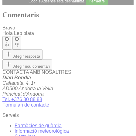
Permetre
Google Adsense està deshabilitat.
Comentaris
Bravo
Hola Leb plata
👍
👎
Afegir resposta
Afegir nou comentari
CONTACTA AMB NOSALTRES
Diari Bondia
Callaueta, 4, 1r
AD500 Andorra la Vella
Principat d'Andorra
Tel. +376 80 88 88
Formulari de contacte
Serveis
Farmàcies de guàrdia
Informació meteorològica