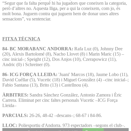
“Segur que fa falta perquè hi ha jugadors que coneixen la categoria,
però d’altres no. Aquesta lliga, per a qui la coneixem, com jo, és
molt bona. Juguem contra qui juguem hem de donar unes altres
sensacions”, va sentenciar.
FITXA TÈCNICA
84- BC MORABANC ANDORRA:
Rafa Luz (0), Johnny Dee
(20), Alexis Bartolomé (8), Nacho Llovet (8) i Marin Maric (15) –
cinc inicial–; Speight (12), Dos Anjos (10), Czerapowicz (11),
Andric (0) i Schreiner (0).
86- ICG FORÇA LLEIDA:
'Juani' Marcos (18), Jaume Lobo (11),
David Cuéllar (5), Vucetic (18) i Miguel González (4) –cinc inicial–;
Fabio Santana (13), Brito (13) i Castellnou (4).
ÀRBITRES:
Sandra Sánchez González, Antonio Zamora i Èric
Carrera. Eliminat per cinc faltes personals Vucetic –ICG Força
Lleida–
PARCIALS:
26-26, 48-42 –descans–; 68-67 i 84-86.
LLOC:
Poliesportiu d'Andorra. 973 espectadors –segons el club–.