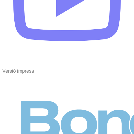
Versió impresa