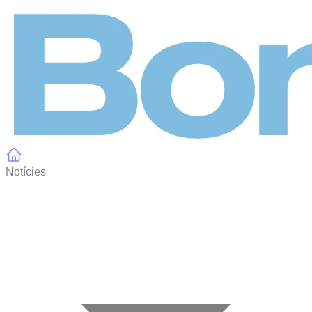
Panell de gestió de galetes
Notícies