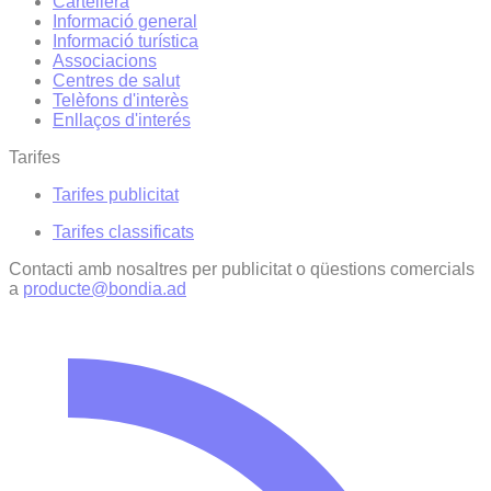
Cartellera
Informació general
Informació turística
Associacions
Centres de salut
Telèfons d'interès
Enllaços d'interés
Tarifes
Tarifes publicitat
Tarifes classificats
Contacti amb nosaltres per publicitat o qüestions comercials
a
producte@bondia.ad