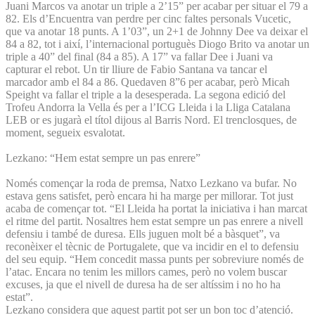
Juani Marcos va anotar un triple a 2’15” per acabar per situar el 79 a
82. Els d’Encuentra van perdre per cinc faltes personals Vucetic,
que va anotar 18 punts. A 1’03”, un 2+1 de Johnny Dee va deixar el
84 a 82, tot i així, l’internacional portuguès Diogo Brito va anotar un
triple a 40” del final (84 a 85). A 17” va fallar Dee i Juani va
capturar el rebot. Un tir lliure de Fabio Santana va tancar el
marcador amb el 84 a 86. Quedaven 8”6 per acabar, però Micah
Speight va fallar el triple a la desesperada. La segona edició del
Trofeu Andorra la Vella és per a l’ICG Lleida i la Lliga Catalana
LEB or es jugarà el títol dijous al Barris Nord. El trenclosques, de
moment, segueix esvalotat.
Lezkano: “Hem estat sempre un pas enrere”
Només començar la roda de premsa, Natxo Lezkano va bufar. No
estava gens satisfet, però encara hi ha marge per millorar. Tot just
acaba de començar tot. “El Lleida ha portat la iniciativa i han marcat
el ritme del partit. Nosaltres hem estat sempre un pas enrere a nivell
defensiu i també de duresa. Ells juguen molt bé a bàsquet”, va
reconèixer el tècnic de Portugalete, que va incidir en el to defensiu
del seu equip. “Hem concedit massa punts per sobreviure només de
l’atac. Encara no tenim les millors cames, però no volem buscar
excuses, ja que el nivell de duresa ha de ser altíssim i no ho ha
estat”.
Lezkano considera que aquest partit pot ser un bon toc d’atenció.