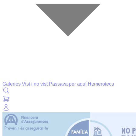
Galeries
Vist i no vist
Passava per aquí
Hemeroteca