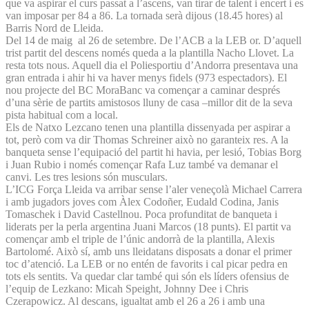
que va aspirar el curs passat a l’ascens, van tirar de talent i encert i es
van imposar per 84 a 86. La tornada serà dijous (18.45 hores) al
Barris Nord de Lleida.
Del 14 de maig al 26 de setembre. De l’ACB a la LEB or. D’aquell
trist partit del descens només queda a la plantilla Nacho Llovet. La
resta tots nous. Aquell dia el Poliesportiu d’Andorra presentava una
gran entrada i ahir hi va haver menys fidels (973 espectadors). El
nou projecte del BC MoraBanc va començar a caminar després
d’una sèrie de partits amistosos lluny de casa –millor dit de la seva
pista habitual com a local.
Els de Natxo Lezcano tenen una plantilla dissenyada per aspirar a
tot, però com va dir Thomas Schreiner això no garanteix res. A la
banqueta sense l’equipació del partit hi havia, per lesió, Tobias Borg
i Juan Rubio i només començar Rafa Luz també va demanar el
canvi. Les tres lesions són musculars.
L’ICG Força Lleida va arribar sense l’aler veneçolà Michael Carrera
i amb jugadors joves com Àlex Codoñer, Eudald Codina, Janis
Tomaschek i David Castellnou. Poca profunditat de banqueta i
liderats per la perla argentina Juani Marcos (18 punts). El partit va
començar amb el triple de l’únic andorrà de la plantilla, Alexis
Bartolomé. Això sí, amb uns lleidatans disposats a donar el primer
toc d’atenció. La LEB or no entén de favorits i cal picar pedra en
tots els sentits. Va quedar clar també qui són els líders ofensius de
l’equip de Lezkano: Micah Speight, Johnny Dee i Chris
Czerapowicz. Al descans, igualtat amb el 26 a 26 i amb una