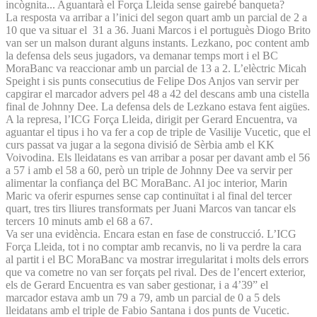
incògnita... Aguantarà el Força Lleida sense gairebé banqueta?
La resposta va arribar a l’inici del segon quart amb un parcial de 2 a
10 que va situar el 31 a 36. Juani Marcos i el portuguès Diogo Brito
van ser un malson durant alguns instants. Lezkano, poc content amb
la defensa dels seus jugadors, va demanar temps mort i el BC
MoraBanc va reaccionar amb un parcial de 13 a 2. L’elèctric Micah
Speight i sis punts consecutius de Felipe Dos Anjos van servir per
capgirar el marcador advers pel 48 a 42 del descans amb una cistella
final de Johnny Dee. La defensa dels de Lezkano estava fent aigües.
A la represa, l’ICG Força Lleida, dirigit per Gerard Encuentra, va
aguantar el tipus i ho va fer a cop de triple de Vasilije Vucetic, que el
curs passat va jugar a la segona divisió de Sèrbia amb el KK
Voivodina. Els lleidatans es van arribar a posar per davant amb el 56
a 57 i amb el 58 a 60, però un triple de Johnny Dee va servir per
alimentar la confiança del BC MoraBanc. Al joc interior, Marin
Maric va oferir espurnes sense cap continuïtat i al final del tercer
quart, tres tirs lliures transformats per Juani Marcos van tancar els
tercers 10 minuts amb el 68 a 67.
Va ser una evidència. Encara estan en fase de construcció. L’ICG
Força Lleida, tot i no comptar amb recanvis, no li va perdre la cara
al partit i el BC MoraBanc va mostrar irregularitat i molts dels errors
que va cometre no van ser forçats pel rival. Des de l’encert exterior,
els de Gerard Encuentra es van saber gestionar, i a 4’39” el
marcador estava amb un 79 a 79, amb un parcial de 0 a 5 dels
lleidatans amb el triple de Fabio Santana i dos punts de Vucetic.