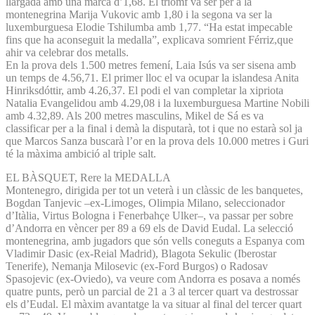
llargada amb una marca d’1,68. El triomf va ser per a la
montenegrina Marija Vukovic amb 1,80 i la segona va ser la
luxemburguesa Elodie Tshilumba amb 1,77. “Ha estat impecable
fins que ha aconseguit la medalla”, explicava somrient Férriz,que
ahir va celebrar dos metalls.
En la prova dels 1.500 metres femení, Laia Isús va ser sisena amb
un temps de 4.56,71. El primer lloc el va ocupar la islandesa Anita
Hinriksdóttir, amb 4.26,37. El podi el van completar la xipriota
Natalia Evangelidou amb 4.29,08 i la luxemburguesa Martine Nobili
amb 4.32,89. Als 200 metres masculins, Mikel de Sá es va
classificar per a la final i demà la disputarà, tot i que no estarà sol ja
que Marcos Sanza buscarà l’or en la prova dels 10.000 metres i Guri
té la màxima ambició al triple salt.
EL BÀSQUET, Rere la MEDALLA
Montenegro, dirigida per tot un veterà i un clàssic de les banquetes,
Bogdan Tanjevic –ex-Limoges, Olimpia Milano, seleccionador
d’Itàlia, Virtus Bologna i Fenerbahçe Ulker–, va passar per sobre
d’Andorra en vèncer per 89 a 69 els de David Eudal. La selecció
montenegrina, amb jugadors que són vells coneguts a Espanya com
Vladimir Dasic (ex-Reial Madrid), Blagota Sekulic (Iberostar
Tenerife), Nemanja Milosevic (ex-Ford Burgos) o Radosav
Spasojevic (ex-Oviedo), va veure com Andorra es posava a només
quatre punts, però un parcial de 21 a 3 al tercer quart va destrossar
els d’Eudal. El màxim avantatge la va situar al final del tercer quart