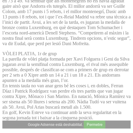
en 73 a 49. Va semblar que als montenegrins no els havia agradat
gaire això que Andorra els tutegés. El millor andorrà va ser Guille
Colom, amb 17 punts i 5 rebots, i el millor montenegrí, Dasic amb
13 punts i 8 rebots, tot i que l’ex-Reial Madrid va rebre una tècnica a
l’inici de partit. Avui, a les set de la tarda, es jugaran la medalla de
bronze contra Luxemburg, en què destaquen Tom Schumacher i
l’escorta nord-americà Denell Stephens. “Competirem al màxim i la
nostra final serà contra Luxemburg. Tindrem opcions, n’estic segur”,
va dir Eudal, que perd per lesió Dani Mofreita.
VÒLEI PLATJA, 1r de grup
La parella de vòlei platja formada per Xavi Folguera i Geni da Silva
jugaran avui la semifinal contra Luxemburg, el rival més assequible
possible, després de classificar-se com a primers de grup en derrotar
per 2 sets a 0 Xipre amb un 14 a 21 i un 18 a 21. Els andorrans
apunten a la medalla més gran, l’or.
En tennis taula no van anar gens bé les coses i, en dobles, Ferran
Díaz i Patrick Rodríguez van perdre els tres partits que van jugar
contra Xipre, Mònaco i San Marino. En natació, Mònica Ramírez va
ser sisena als 50 lliures i setena als 200. Nàdia Tudó va ser vuitena
als 50. Avui, Pol Arias buscarà metall als 1.500.
En golf, Kevin Esteve va continuar amb la seva regularitat en la
segona jornada tot i baixar a la cinquena posició.
Permetre
Google Adsense està deshabilitat.