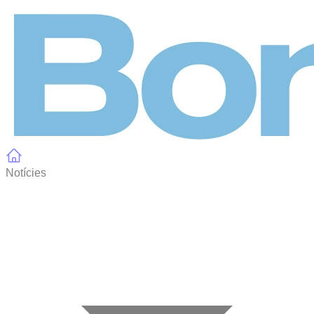
Panell de gestió de galetes
Notícies