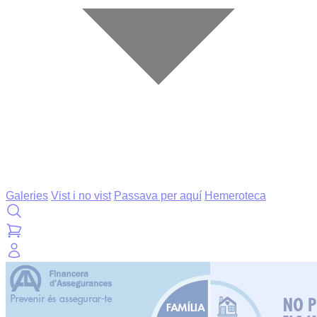
Galeries
Vist i no vist
Passava per aquí
Hemeroteca