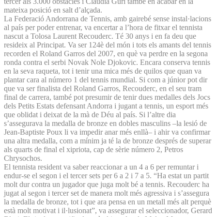
tercer als 3.000 obstacles i Clàudia Guri també en acabar en la
mateixa posició en salt d’alçada.
La Federació Andorrana de Tennis, amb gairebé sense instal·lacions
al país per poder entrenar, va encertar a l’hora de fitxar el tennista
nascut a Tolosa Laurent Recouderc. Té 30 anys i en fa deu que
resideix al Principat. Va ser 124è del món i tots els amants del tennis
recorden el Roland Garros del 2007, en què va perdre en la segona
ronda contra el serbi Novak Nole Djokovic. Encara conserva tennis
en la seva raqueta, tot i tenir una mica més de quilos que quan va
plantar cara al número 1 del tennis mundial. Si com a júnior pot dir
que va ser finalista del Roland Garros, Recouderc, en el seu tram
final de carrera, també pot presumir de tenir dues medalles dels Jocs
dels Petits Estats defensant Andorra i jugant a tennis, un esport més
que oblidat i deixat de la mà de Déu al país. Si l’altre dia
s’assegurava la medalla de bronze en dobles masculins –la lesió de
Jean-Baptiste Poux li va impedir anar més enllà– i ahir va confirmar
una altra medalla, com a mínim ja té la de bronze després de superar
als quarts de final el xipriota, cap de sèrie número 2, Petros
Chrysochos.
El tennista resident va saber reaccionar a un 4 a 6 per remuntar i
endur-se el segon i el tercer sets per 6 a 2 i 7 a 5. “Ha estat un partit
molt dur contra un jugador que juga molt bé a tennis. Recouderc ha
jugat al segon i tercer set de manera molt més agressiva i s’assegura
la medalla de bronze, tot i que ara pensa en un metall més alt perquè
està molt motivat i il·lusionat”, va assegurar el seleccionador, Gerard