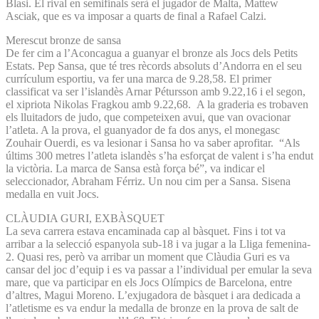
Blasi. El rival en semifinals serà el jugador de Malta, Mattew
Asciak, que es va imposar a quarts de final a Rafael Calzi.
Merescut bronze de sansa
De fer cim a l’Aconcagua a guanyar el bronze als Jocs dels Petits
Estats. Pep Sansa, que té tres rècords absoluts d’Andorra en el seu
currículum esportiu, va fer una marca de 9.28,58. El primer
classificat va ser l’islandès Arnar Pétursson amb 9.22,16 i el segon,
el xipriota Nikolas Fragkou amb 9.22,68. A la graderia es trobaven
els lluitadors de judo, que competeixen avui, que van ovacionar
l’atleta. A la prova, el guanyador de fa dos anys, el monegasc
Zouhair Ouerdi, es va lesionar i Sansa ho va saber aprofitar. “Als
últims 300 metres l’atleta islandès s’ha esforçat de valent i s’ha endut
la victòria. La marca de Sansa està força bé”, va indicar el
seleccionador, Abraham Férriz. Un nou cim per a Sansa. Sisena
medalla en vuit Jocs.
CLÀUDIA GURI, EXBÀSQUET
La seva carrera estava encaminada cap al bàsquet. Fins i tot va
arribar a la selecció espanyola sub-18 i va jugar a la Lliga femenina-
2. Quasi res, però va arribar un moment que Clàudia Guri es va
cansar del joc d’equip i es va passar a l’individual per emular la seva
mare, que va participar en els Jocs Olímpics de Barcelona, entre
d’altres, Magui Moreno. L’exjugadora de bàsquet i ara dedicada a
l’atletisme es va endur la medalla de bronze en la prova de salt de