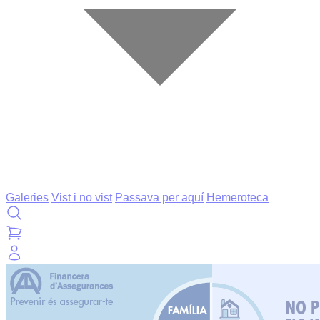
Galeries
Vist i no vist
Passava per aquí
Hemeroteca