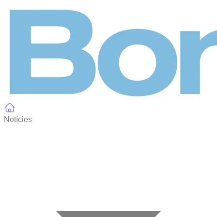
Panell de gestió de galetes
Notícies