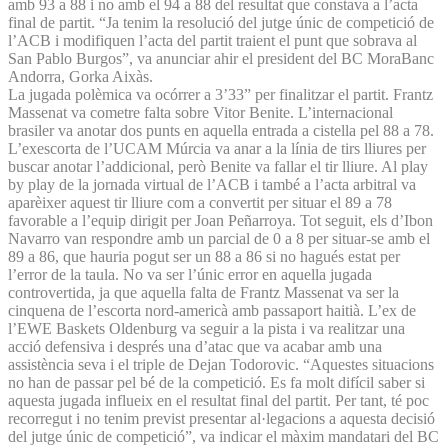
amb 93 a 88 i no amb el 94 a 88 del resultat que constava a l’acta
final de partit. “Ja tenim la resolució del jutge únic de competició de
l’ACB i modifiquen l’acta del partit traient el punt que sobrava al
San Pablo Burgos”, va anunciar ahir el president del BC MoraBanc
Andorra, Gorka Aixàs.
La jugada polèmica va ocórrer a 3’33” per finalitzar el partit. Frantz
Massenat va cometre falta sobre Vitor Benite. L’internacional
brasiler va anotar dos punts en aquella entrada a cistella pel 88 a 78.
L’exescorta de l’UCAM Múrcia va anar a la línia de tirs lliures per
buscar anotar l’addicional, però Benite va fallar el tir lliure. Al play
by play de la jornada virtual de l’ACB i també a l’acta arbitral va
aparèixer aquest tir lliure com a convertit per situar el 89 a 78
favorable a l’equip dirigit per Joan Peñarroya. Tot seguit, els d’Ibon
Navarro van respondre amb un parcial de 0 a 8 per situar-se amb el
89 a 86, que hauria pogut ser un 88 a 86 si no hagués estat per
l’error de la taula. No va ser l’únic error en aquella jugada
controvertida, ja que aquella falta de Frantz Massenat va ser la
cinquena de l’escorta nord-americà amb passaport haitià. L’ex de
l’EWE Baskets Oldenburg va seguir a la pista i va realitzar una
acció defensiva i després una d’atac que va acabar amb una
assistència seva i el triple de Dejan Todorovic. “Aquestes situacions
no han de passar pel bé de la competició. Es fa molt difícil saber si
aquesta jugada influeix en el resultat final del partit. Per tant, té poc
recorregut i no tenim previst presentar al·legacions a aquesta decisió
del jutge únic de competició”, va indicar el màxim mandatari del BC