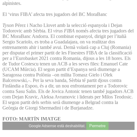
alpinistes.
El ‘virus FIBA’ afecta tres jugadors del BC MoraBanc
Tyson
Pérez i Nacho Llovet amb la selecció espanyola i Dejan
Todorovic amb Sèrbia. El
virus FIBA
només afecta tres jugadors del
BC MoraBanc Andorra. El combinat espanyol, dirigit per l’italià
Sergio Scariolo, es troba a Guadalajara, on va realitzar dos
entrenaments ahir i també avui. Demà volarà cap a Cluj (Romania)
per disputar el primer partit de les Finestres FIBA de la classificació
per a l’Eurobasket 2021 contra Romania, dijous a les 18 hores. Els
de Tudor Costescu tenen un ACB a les seves files: Emanuel Cate
(UCAM Múrcia). El segon partit d’Espanya serà diumenge a
Saragossa contra Polònia –on milita Tomasz Gielo i Olek
Balcerowski,–. Per la seva banda, Sèrbia té partit djous contra
Finlàndia a Espoo, és a dir, un nou enfrontament per a Todorovic
contra Sasu Salin. Els de Jovica Antonic tenen també jugadors ACB
com Dejan Kravic, Aleksa Avramovic i liderats per Milos Teodosic.
El segon partit dels serbis serà diumenge a Belgrad contra la
Geòrgia de Giorgi Shermadini i de Burjanadze.
FOTO: MARTÍN IMATGE
Permetre
Google Adsense està deshabilitat.