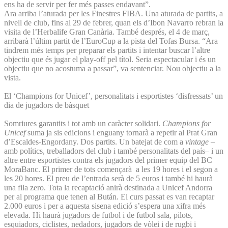
ens ha de servir per fer més passes endavant”.
Ara arriba l’aturada per les Finestres FIBA. Una aturada de partits, a
nivell de club, fins al 29 de febrer, quan els d’Ibon Navarro rebran la
visita de l’Herbalife Gran Canària. També després, el 4 de març,
arribarà l’últim partit de l’EuroCup a la pista del Tofas Bursa. “Ara
tindrem més temps per preparar els partits i intentar buscar l’altre
objectiu que és jugar el play-off pel títol. Seria espectacular i és un
objectiu que no acostuma a passar”, va sentenciar. Nou objectiu a la
vista.
El ‘Champions for Unicef’, personalitats i esportistes ‘disfressats’ un
dia de jugadors de bàsquet
Somriures garantits i tot amb un caràcter solidari.
Champions for
Unicef
suma ja sis edicions i enguany tornarà a repetir al Prat Gran
d’Escaldes-Engordany. Dos partits. Un batejat de com a
vintage
–
amb polítics, treballadors del club i també personalitats del país– i un
altre entre esportistes contra els jugadors del primer equip del BC
MoraBanc. El primer de tots començarà a les 19 hores i el segon a
les 20 hores. El preu de l’entrada serà de 5 euros i també hi haurà
una fila zero. Tota la recaptació anirà destinada a Unicef Andorra
per al programa que tenen al Bután. El curs passat es van recaptar
2.000 euros i per a aquesta sisena edició s’espera una xifra més
elevada. Hi haurà jugadors de futbol i de futbol sala, pilots,
esquiadors, ciclistes, nedadors, jugadors de vòlei i de rugbi i