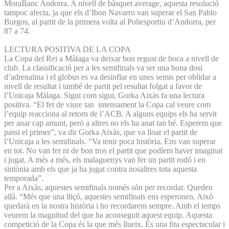
MoraBanc Andorra. A nivell de bàsquet average, aquesta resolució
tampoc afecta, ja que els d’Ibon Navarro van superar el San Pablo
Burgos, al partit de la primera volta al Poliesportiu d’Andorra, per
87 a 74.
LECTURA POSITIVA DE LA COPA
La Copa del Rei a Màlaga va deixar bon regust de boca a nivell de
club. La classificació per a les semifinals va ser una bona dosi
d’adrenalina i el globus es va desinflar en unes semis per oblidar a
nivell de resultat i també de partit pel resultat folgat a favor de
l’Unicaja Màlaga. Sigui com sigui, Gorka Aixàs fa una lectura
positiva. “El fet de viure tan intensament la Copa cal veure com
l’equip reacciona al retorn de l’ACB. A alguns equips els ha servit
per anar cap amunt, però a altres no els ha anat tan bé. Esperem que
passi el primer”, va dir Gorka Aixàs, que va lloar el partit de
l’Unicaja a les semifinals. “Va tenir poca història. Ens van superar
en tot. No van fer ni de bon tros el partit que podíem haver imaginat
i jugat. A més a més, els malaguenys van fer un partit rodó i en
sintònia amb els que ja ha jugat contra nosaltres tota aquesta
temporada”.
Per a Aixàs, aquestes semifinals només són per recordar. Queden
allà. “Més que una lliçó, aquestes semifinals ens esperonen. Això
quedarà en la nostra història i ho recordarem sempre. Amb el temps
veurem la magnitud del que ha aconseguit aquest equip. Aquesta
competició de la Copa és la que més llueix. És una fita espectacular i