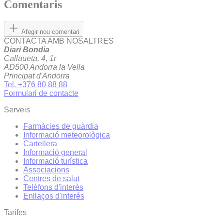
Comentaris
Afegir nou comentari
CONTACTA AMB NOSALTRES
Diari Bondia
Callaueta, 4, 1r
AD500 Andorra la Vella
Principat d'Andorra
Tel. +376 80 88 88
Formulari de contacte
Serveis
Farmàcies de guàrdia
Informació meteorològica
Cartellera
Informació general
Informació turística
Associacions
Centres de salut
Telèfons d'interès
Enllaços d'interés
Tarifes