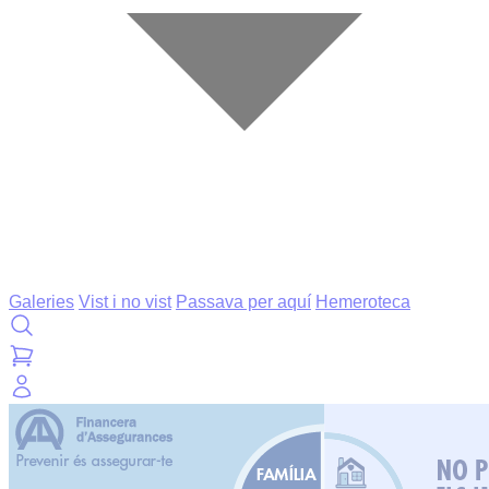
Galeries
Vist i no vist
Passava per aquí
Hemeroteca