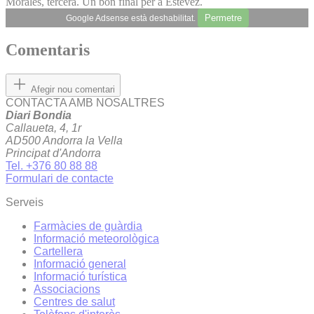
Morales, tercera. Un bon final per a Estévez.
Permetre
Google Adsense està deshabilitat.
Comentaris
Afegir nou comentari
CONTACTA AMB NOSALTRES
Diari Bondia
Callaueta, 4, 1r
AD500 Andorra la Vella
Principat d'Andorra
Tel. +376 80 88 88
Formulari de contacte
Serveis
Farmàcies de guàrdia
Informació meteorològica
Cartellera
Informació general
Informació turística
Associacions
Centres de salut