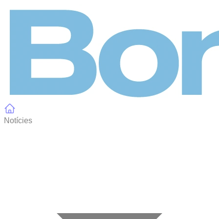
Panell de gestió de galetes
Notícies