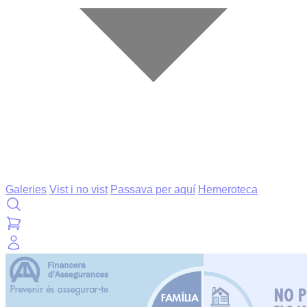
Galeries
Vist i no vist
Passava per aquí
Hemeroteca