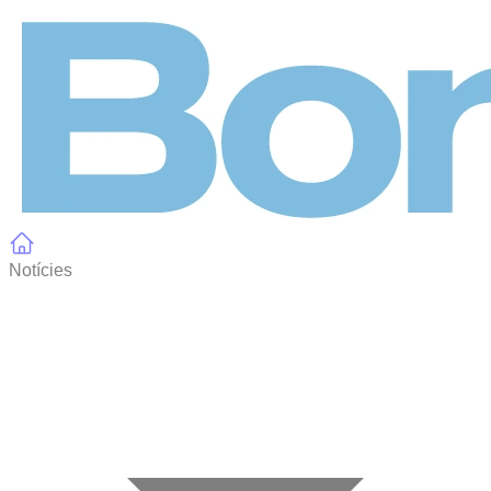
Panell de gestió de galetes
Notícies