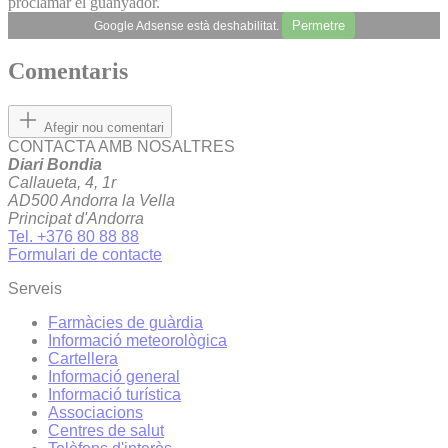
proclamar el guanyador.
Permetre
Google Adsense està deshabilitat.
Comentaris
Afegir nou comentari
CONTACTA AMB NOSALTRES
Diari Bondia
Callaueta, 4, 1r
AD500 Andorra la Vella
Principat d'Andorra
Tel. +376 80 88 88
Formulari de contacte
Serveis
Farmàcies de guàrdia
Informació meteorològica
Cartellera
Informació general
Informació turística
Associacions
Centres de salut