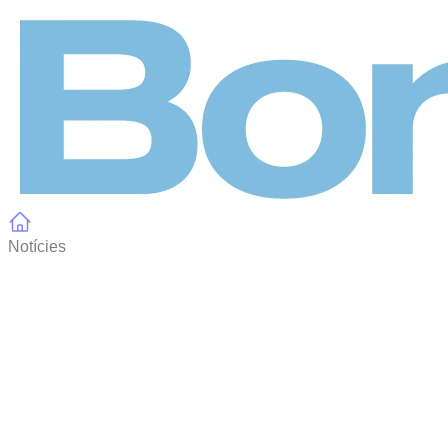
Panell de gestió de galetes
Notícies