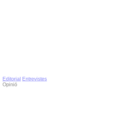
Editorial
Entrevistes
Opinió