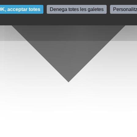
K, acceptar totes
Denega totes les galetes
Personalit