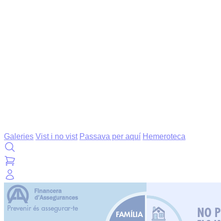
Galeries
Vist i no vist
Passava per aquí
Hemeroteca