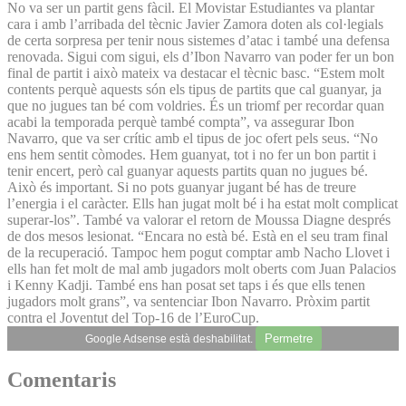
No va ser un partit gens fàcil. El Movistar Estudiantes va plantar
cara i amb l’arribada del tècnic Javier Zamora doten als col·legials
de certa sorpresa per tenir nous sistemes d’atac i també una defensa
renovada. Sigui com sigui, els d’Ibon Navarro van poder fer un bon
final de partit i això mateix va destacar el tècnic basc. “Estem molt
contents perquè aquests són els tipus de partits que cal guanyar, ja
que no jugues tan bé com voldries. És un triomf per recordar quan
acabi la temporada perquè també compta”, va assegurar Ibon
Navarro, que va ser crític amb el tipus de joc ofert pels seus. “No
ens hem sentit còmodes. Hem guanyat, tot i no fer un bon partit i
tenir encert, però cal guanyar aquests partits quan no jugues bé.
Això és important. Si no pots guanyar jugant bé has de treure
l’energia i el caràcter. Ells han jugat molt bé i ha estat molt complicat
superar-los”. També va valorar el retorn de Moussa Diagne després
de dos mesos lesionat. “Encara no està bé. Està en el seu tram final
de la recuperació. Tampoc hem pogut comptar amb Nacho Llovet i
ells han fet molt de mal amb jugadors molt oberts com Juan Palacios
i Kenny Kadji. També ens han posat set taps i és que ells tenen
jugadors molt grans”, va sentenciar Ibon Navarro. Pròxim partit
contra el Joventut del Top-16 de l’EuroCup.
Permetre
Google Adsense està deshabilitat.
Comentaris