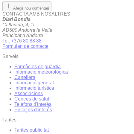
Afegir nou comentari
CONTACTA AMB NOSALTRES
Diari Bondia
Callaueta, 4, 1r
AD500 Andorra la Vella
Principat d'Andorra
Tel. +376 80 88 88
Formulari de contacte
Serveis
Farmàcies de guàrdia
Informació meteorològica
Cartellera
Informació general
Informació turística
Associacions
Centres de salut
Telèfons d'interès
Enllaços d'interés
Tarifes
Tarifes publicitat