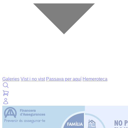
Galeries
Vist i no vist
Passava per aquí
Hemeroteca