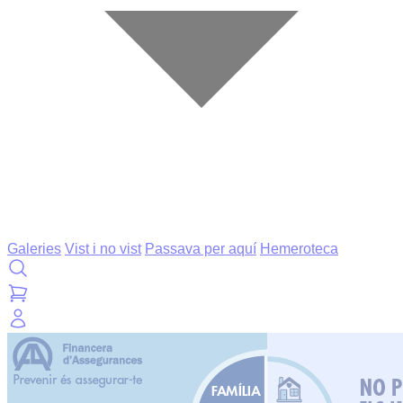
Galeries
Vist i no vist
Passava per aquí
Hemeroteca