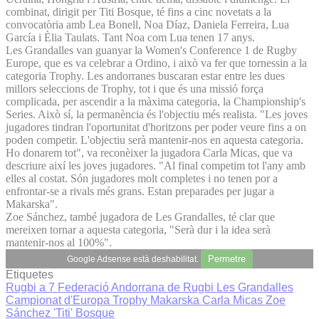
combinat, dirigit per Titi Bosque, té fins a cinc novetats a la
convocatòria amb Lea Bonell, Noa Díaz, Daniela Ferreira, Lua
García i Èlia Taulats. Tant Noa com Lua tenen 17 anys.
Les Grandalles van guanyar la Women's Conference 1 de Rugby
Europe, que es va celebrar a Ordino, i això va fer que tornessin a la
categoria Trophy. Les andorranes buscaran estar entre les dues
millors seleccions de Trophy, tot i que és una missió força
complicada, per ascendir a la màxima categoria, la Championship's
Series. Això sí, la permanència és l'objectiu més realista. "Les joves
jugadores tindran l'oportunitat d'horitzons per poder veure fins a on
poden competir. L'objectiu serà mantenir-nos en aquesta categoria.
Ho donarem tot", va reconèixer la jugadora Carla Micas, que va
descriure així les joves jugadores. "Al final competim tot l'any amb
elles al costat. Són jugadores molt completes i no tenen por a
enfrontar-se a rivals més grans. Estan preparades per jugar a
Makarska".
Zoe Sánchez, també jugadora de Les Grandalles, té clar que
mereixen tornar a aquesta categoria, "Serà dur i la idea serà
mantenir-nos al 100%".
Permetre
Google Adsense està deshabilitat.
Etiquetes
Rugbi a 7
Federació Andorrana de Rugbi
Les Grandalles
Campionat d'Europa Trophy Makarska
Carla Micas
Zoe
Sánchez
'Titi' Bosque