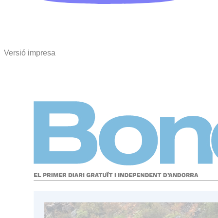
Versió impresa