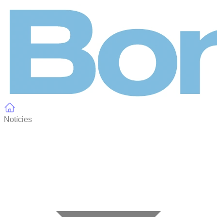
Panell de gestió de galetes
Notícies