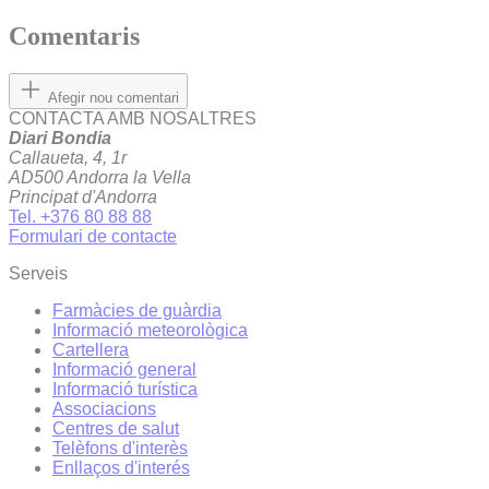
Comentaris
Afegir nou comentari
CONTACTA AMB NOSALTRES
Diari Bondia
Callaueta, 4, 1r
AD500 Andorra la Vella
Principat d'Andorra
Tel. +376 80 88 88
Formulari de contacte
Serveis
Farmàcies de guàrdia
Informació meteorològica
Cartellera
Informació general
Informació turística
Associacions
Centres de salut
Telèfons d'interès
Enllaços d'interés