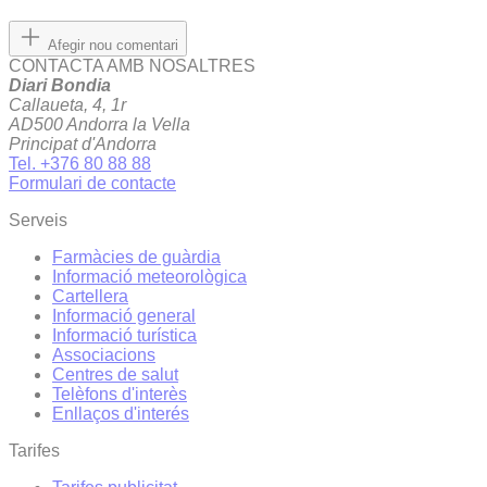
Afegir nou comentari
CONTACTA AMB NOSALTRES
Diari Bondia
Callaueta, 4, 1r
AD500 Andorra la Vella
Principat d'Andorra
Tel. +376 80 88 88
Formulari de contacte
Serveis
Farmàcies de guàrdia
Informació meteorològica
Cartellera
Informació general
Informació turística
Associacions
Centres de salut
Telèfons d'interès
Enllaços d'interés
Tarifes