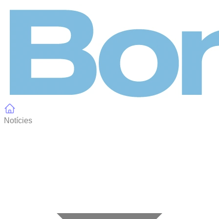
Panell de gestió de galetes
Notícies