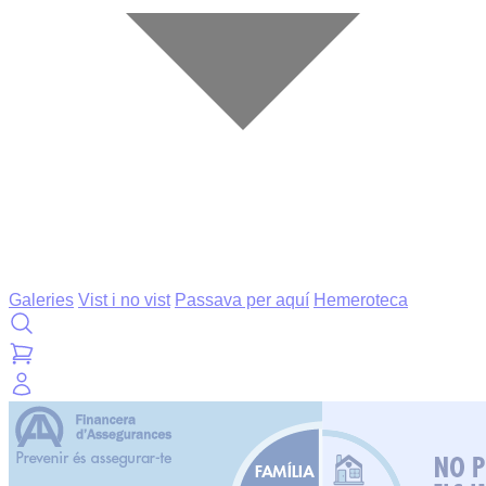
Galeries
Vist i no vist
Passava per aquí
Hemeroteca