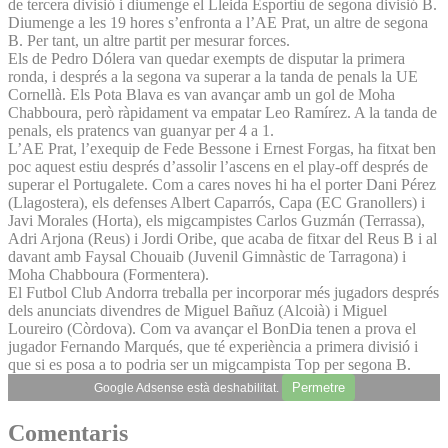
de tercera divisió i diumenge el Lleida Esportiu de segona divisió B.
Diumenge a les 19 hores s’enfronta a l’AE Prat, un altre de segona
B. Per tant, un altre partit per mesurar forces.
Els de Pedro Dólera van quedar exempts de disputar la primera
ronda, i després a la segona va superar a la tanda de penals la UE
Cornellà. Els Pota Blava es van avançar amb un gol de Moha
Chabboura, però ràpidament va empatar Leo Ramírez. A la tanda de
penals, els pratencs van guanyar per 4 a 1.
L’AE Prat, l’exequip de Fede Bessone i Ernest Forgas, ha fitxat ben
poc aquest estiu després d’assolir l’ascens en el play-off després de
superar el Portugalete. Com a cares noves hi ha el porter Dani Pérez
(Llagostera), els defenses Albert Caparrós, Capa (EC Granollers) i
Javi Morales (Horta), els migcampistes Carlos Guzmán (Terrassa),
Adri Arjona (Reus) i Jordi Oribe, que acaba de fitxar del Reus B i al
davant amb Faysal Chouaib (Juvenil Gimnàstic de Tarragona) i
Moha Chabboura (Formentera).
El Futbol Club Andorra treballa per incorporar més jugadors després
dels anunciats divendres de Miguel Bañuz (Alcoià) i Miguel
Loureiro (Còrdova). Com va avançar el BonDia tenen a prova el
jugador Fernando Marqués, que té experiència a primera divisió i
que si es posa a to podria ser un migcampista Top per segona B.
Permetre
Google Adsense està deshabilitat.
Comentaris