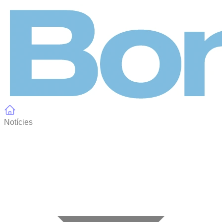
Panell de gestió de galetes
Notícies