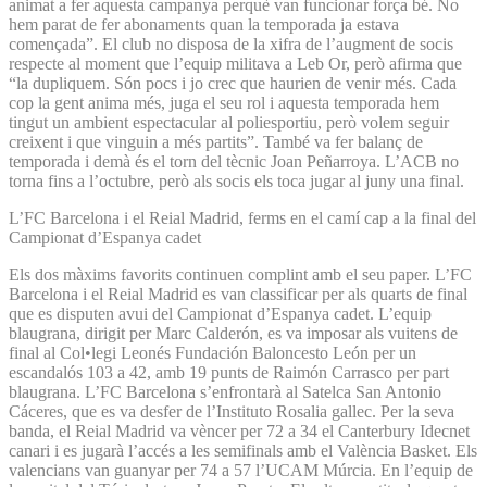
animat a fer aquesta campanya perquè van funcionar força bé. No
hem parat de fer abonaments quan la temporada ja estava
començada”. El club no disposa de la xifra de l’augment de socis
respecte al moment que l’equip militava a Leb Or, però afirma que
“la dupliquem. Són pocs i jo crec que haurien de venir més. Cada
cop la gent anima més, juga el seu rol i aquesta temporada hem
tingut un ambient espectacular al poliesportiu, però volem seguir
creixent i que vinguin a més partits”. També va fer balanç de
temporada i demà és el torn del tècnic Joan Peñarroya. L’ACB no
torna fins a l’octubre, però als socis els toca jugar al juny una final.
L’FC Barcelona i el Reial Madrid, ferms en el camí cap a la final del
Campionat d’Espanya cadet
Els dos màxims favorits continuen complint amb el seu paper. L’FC
Barcelona i el Reial Madrid es van classificar per als quarts de final
que es disputen avui del Campionat d’Espanya cadet. L’equip
blaugrana, dirigit per Marc Calderón, es va imposar als vuitens de
final al Col•legi Leonés Fundación Baloncesto León per un
escandalós 103 a 42, amb 19 punts de Raimón Carrasco per part
blaugrana. L’FC Barcelona s’enfrontarà al Satelca San Antonio
Cáceres, que es va desfer de l’Instituto Rosalia gallec. Per la seva
banda, el Reial Madrid va vèncer per 72 a 34 el Canterbury Idecnet
canari i es jugarà l’accés a les semifinals amb el València Basket. Els
valencians van guanyar per 74 a 57 l’UCAM Múrcia. En l’equip de