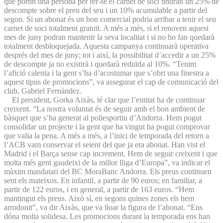
que portin una persona per fer-se el carnet de soci tindran un 25% de
descompte sobre el preu del seu i un 10% acumulable a partir del
segon. Si un abonat és un bon comercial podria arribar a tenir el seu
carnet de soci totalment gratuït. A més a més, si el renoven aquest
mes de juny podran mantenir la seva localitat i si no ho fan quedarà
totalment desbloquejada. Aquesta campanya continuarà operativa
després del mes de juny; tot i així, la possibilitat d’accedir a un 25%
de descompte ja no existirà i quedarà reduïda al 10%. “Tenim
l’afició calenta i la gent s’ha d’acostumar que s’obri una finestra a
aquest tipus de promocions”, va assegurar el cap de comunicació del
club, Gabriel Fernàndez.
El president, Gorka Aixàs, té clar que l’entitat ha de continuar
creixent. “La nostra voluntat és de seguir amb el bon ambient de
bàsquet que s’ha generat al poliesportiu d’Andorra. Hem pogut
consolidar un projecte i la gent que ha vingut ha pogut comprovar
que valia la pena. A més a més, a l’inici de temporada del retorn a
l’ACB vam conservar el seient del que ja era abonat. Han vist el
Madrid i el Barça sense cap increment. Hem de seguir creixent i que
molta més gent gaudeixi de la millor lliga d’Europa”, va indicar el
màxim mandatari del BC MoraBanc Andorra. Els preus continuen
sent els mateixos. En infantil, a partir de 90 euros; en familiar, a
partir de 122 euros, i en general, a partir de 163 euros. “Hem
mantingut els preus. Això sí, en segons quines zones els hem
arrodonit”, va dir Aixàs, que va lloar la figura de l’abonat. “Ens
dóna molta solidesa. Les promocions durant la temporada ens han