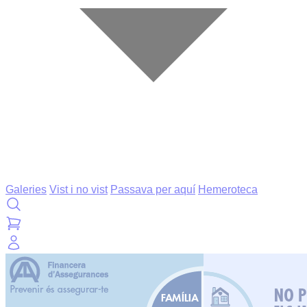
Galeries
Vist i no vist
Passava per aquí
Hemeroteca