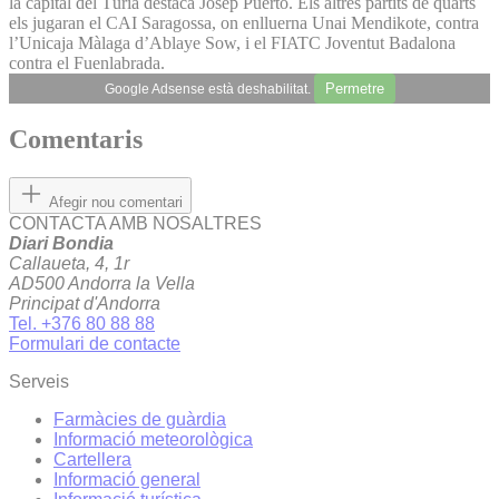
la capital del Túria destaca Josep Puerto. Els altres partits de quarts
els jugaran el CAI Saragossa, on enlluerna Unai Mendikote, contra
l’Unicaja Màlaga d’Ablaye Sow, i el FIATC Joventut Badalona
contra el Fuenlabrada.
Permetre
Google Adsense està deshabilitat.
Comentaris
Afegir nou comentari
CONTACTA AMB NOSALTRES
Diari Bondia
Callaueta, 4, 1r
AD500 Andorra la Vella
Principat d'Andorra
Tel. +376 80 88 88
Formulari de contacte
Serveis
Farmàcies de guàrdia
Informació meteorològica
Cartellera
Informació general