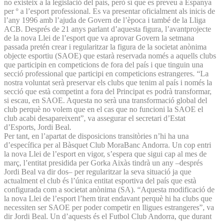
no existeix a la legislació del país, però sí que es preveu a Espanya
per
º a l’esport professional. Es va presentar oficialment als inicis de
l’any 1996 amb l’ajuda de Govern de l’època i també de la Lliga
ACB. Després de 21 anys parlant d’aquesta figura, l’avantprojecte
de la nova Llei de l’esport que va aprovar Govern la setmana
passada pretén crear i regularitzar la figura de la societat anònima
objecte esportiu (SAOE) que estarà reservada només a aquells clubs
que participin en competicions de fora del país i que tinguin una
secció professional que participi en competicions estrangeres. “La
nostra voluntat serà preservar els clubs que tenim al país i només la
secció que està competint a fora del Principat es podrà transformar,
si escau, en SAOE. Aquesta no serà una transformació global del
club perquè no volem que en el cas que no funcioni la SAOE el
club acabi desapareixent”, va assegurar el secretari d’Estat
d’Esports, Jordi Beal.
Per tant, en l’apartat de disposicions transitòries n’hi ha una
d’específica per al Bàsquet Club MoraBanc Andorra. Un cop entri
la nova Llei de l’esport en vigor, s’espera que sigui cap al mes de
març, l’entitat presidida per Gorka Aixàs tindrà un any –després
Jordi Beal va dir dos– per regularitzar la seva situació ja que
actualment el club és l’única entitat esportiva del país que està
configurada com a societat anònima (SA). “Aquesta modificació de
la nova Llei de l’esport l’hem tirat endavant perquè hi ha clubs que
necessiten ser SAOE per poder competir en lligues estrangeres”, va
dir Jordi Beal. Un d’aquests és el Futbol Club Andorra, que durant