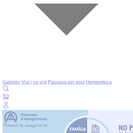
Galeries
Vist i no vist
Passava per aquí
Hemeroteca