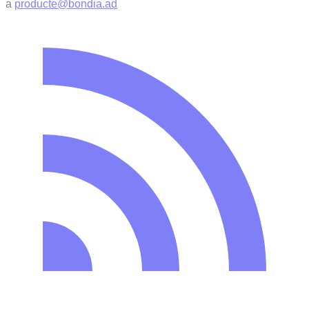
a
producte@bondia.ad