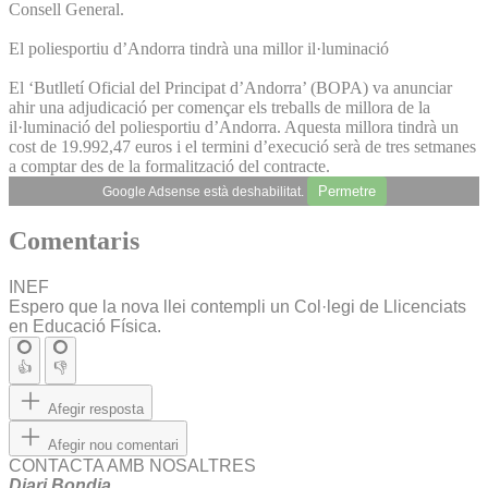
Consell General.
El poliesportiu d’Andorra tindrà una millor il·luminació
El ‘Butlletí Oficial del Principat d’Andorra’ (BOPA) va anunciar
ahir una adjudicació per començar els treballs de millora de la
il·luminació del poliesportiu d’Andorra. Aquesta millora tindrà un
cost de 19.992,47 euros i el termini d’execució serà de tres setmanes
a comptar des de la formalització del contracte.
Permetre
Google Adsense està deshabilitat.
Comentaris
INEF
Espero que la nova llei contempli un Col·legi de Llicenciats
en Educació Física.
👍
👎
Afegir resposta
Afegir nou comentari
CONTACTA AMB NOSALTRES
Diari Bondia