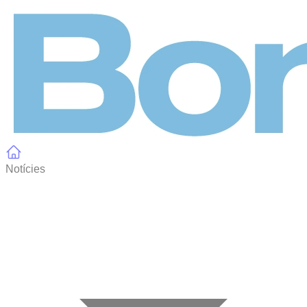
Panell de gestió de galetes
Notícies