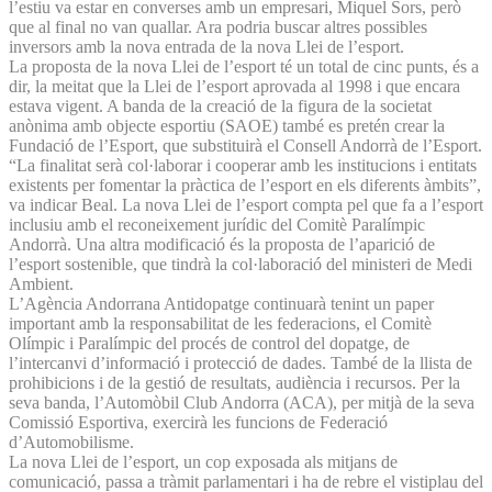
l’estiu va estar en converses amb un empresari, Miquel Sors, però
que al final no van quallar. Ara podria buscar altres possibles
inversors amb la nova entrada de la nova Llei de l’esport.
La proposta de la nova Llei de l’esport té un total de cinc punts, és a
dir, la meitat que la Llei de l’esport aprovada al 1998 i que encara
estava vigent. A banda de la creació de la figura de la societat
anònima amb objecte esportiu (SAOE) també es pretén crear la
Fundació de l’Esport, que substituirà el Consell Andorrà de l’Esport.
“La finalitat serà col·laborar i cooperar amb les institucions i entitats
existents per fomentar la pràctica de l’esport en els diferents àmbits”,
va indicar Beal. La nova Llei de l’esport compta pel que fa a l’esport
inclusiu amb el reconeixement jurídic del Comitè Paralímpic
Andorrà. Una altra modificació és la proposta de l’aparició de
l’esport sostenible, que tindrà la col·laboració del ministeri de Medi
Ambient.
L’Agència Andorrana Antidopatge continuarà tenint un paper
important amb la responsabilitat de les federacions, el Comitè
Olímpic i Paralímpic del procés de control del dopatge, de
l’intercanvi d’informació i protecció de dades. També de la llista de
prohibicions i de la gestió de resultats, audiència i recursos. Per la
seva banda, l’Automòbil Club Andorra (ACA), per mitjà de la seva
Comissió Esportiva, exercirà les funcions de Federació
d’Automobilisme.
La nova Llei de l’esport, un cop exposada als mitjans de
comunicació, passa a tràmit parlamentari i ha de rebre el vistiplau del