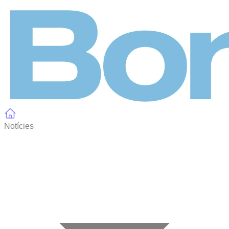
Panell de gestió de galetes
Notícies