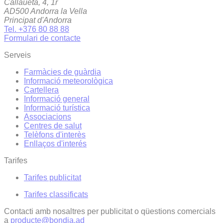
Callaueta, 4, 1r
AD500 Andorra la Vella
Principat d'Andorra
Tel. +376 80 88 88
Formulari de contacte
Serveis
Farmàcies de guàrdia
Informació meteorològica
Cartellera
Informació general
Informació turística
Associacions
Centres de salut
Telèfons d'interès
Enllaços d'interés
Tarifes
Tarifes publicitat
Tarifes classificats
Contacti amb nosaltres per publicitat o qüestions comercials
a
producte@bondia.ad