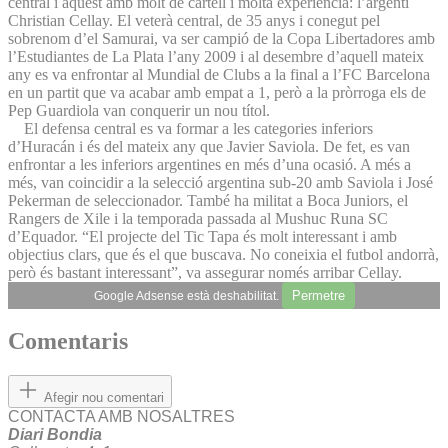
central i aquest amb molt de cartell i molta experiència: l’argentí
Christian Cellay. El veterà central, de 35 anys i conegut pel
sobrenom d’el Samurai, va ser campió de la Copa Libertadores amb
l’Estudiantes de La Plata l’any 2009 i al desembre d’aquell mateix
any es va enfrontar al Mundial de Clubs a la final a l’FC Barcelona
en un partit que va acabar amb empat a 1, però a la pròrroga els de
Pep Guardiola van conquerir un nou títol.
El defensa central es va formar a les categories inferiors
d’Huracán i és del mateix any que Javier Saviola. De fet, es van
enfrontar a les inferiors argentines en més d’una ocasió. A més a
més, van coincidir a la selecció argentina sub-20 amb Saviola i José
Pekerman de seleccionador. També ha militat a Boca Juniors, el
Rangers de Xile i la temporada passada al Mushuc Runa SC
d’Equador. “El projecte del Tic Tapa és molt interessant i amb
objectius clars, que és el que buscava. No coneixia el futbol andorrà,
però és bastant interessant”, va assegurar només arribar Cellay.
Permetre
Google Adsense està deshabilitat.
Comentaris
Afegir nou comentari
CONTACTA AMB NOSALTRES
Diari Bondia