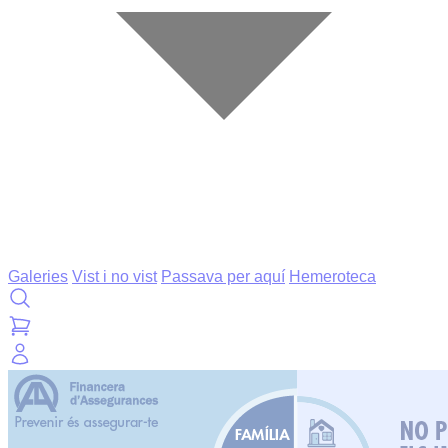
Galeries
Vist i no vist
Passava per aquí
Hemeroteca