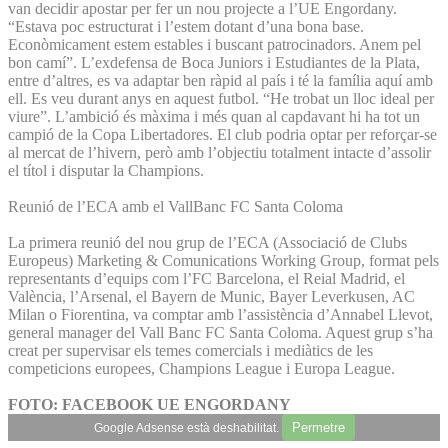
van decidir apostar per fer un nou projecte a l’UE Engordany.
“Estava poc estructurat i l’estem dotant d’una bona base.
Econòmicament estem estables i buscant patrocinadors. Anem pel
bon camí”. L’exdefensa de Boca Juniors i Estudiantes de la Plata,
entre d’altres, es va adaptar ben ràpid al país i té la família aquí amb
ell. Es veu durant anys en aquest futbol. “He trobat un lloc ideal per
viure”. L’ambició és màxima i més quan al capdavant hi ha tot un
campió de la Copa Libertadores. El club podria optar per reforçar-se
al mercat de l’hivern, però amb l’objectiu totalment intacte d’assolir
el títol i disputar la Champions.
Reunió de l’ECA amb el VallBanc FC Santa Coloma
La primera reunió del nou grup de l’ECA (Associació de Clubs
Europeus) Marketing & Comunications Working Group, format pels
representants d’equips com l’FC Barcelona, el Reial Madrid, el
València, l’Arsenal, el Bayern de Munic, Bayer Leverkusen, AC
Milan o Fiorentina, va comptar amb l’assistència d’Annabel Llevot,
general manager del Vall Banc FC Santa Coloma. Aquest grup s’ha
creat per supervisar els temes comercials i mediàtics de les
competicions europees, Champions League i Europa League.
FOTO: FACEBOOK UE ENGORDANY
Permetre
Google Adsense està deshabilitat.