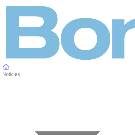
Panell de gestió de galetes
Notícies