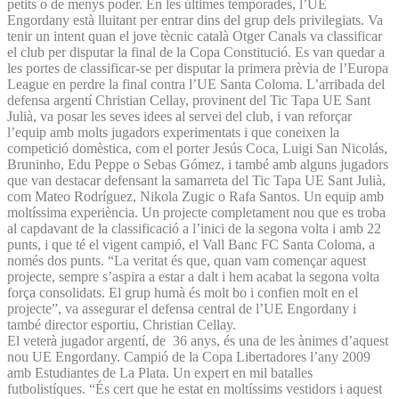
petits o de menys poder. En les últimes temporades, l’UE
Engordany està lluitant per entrar dins del grup dels privilegiats. Va
tenir un intent quan el jove tècnic català Otger Canals va classificar
el club per disputar la final de la Copa Constitució. Es van quedar a
les portes de classificar-se per disputar la primera prèvia de l’Europa
League en perdre la final contra l’UE Santa Coloma. L’arribada del
defensa argentí Christian Cellay, provinent del Tic Tapa UE Sant
Julià, va posar les seves idees al servei del club, i van reforçar
l’equip amb molts jugadors experimentats i que coneixen la
competició domèstica, com el porter Jesús Coca, Luigi San Nicolás,
Bruninho, Edu Peppe o Sebas Gómez, i també amb alguns jugadors
que van destacar defensant la samarreta del Tic Tapa UE Sant Julià,
com Mateo Rodríguez, Nikola Zugic o Rafa Santos. Un equip amb
moltíssima experiència. Un projecte completament nou que es troba
al capdavant de la classificació a l’inici de la segona volta i amb 22
punts, i que té el vigent campió, el Vall Banc FC Santa Coloma, a
només dos punts. “La veritat és que, quan vam començar aquest
projecte, sempre s’aspira a estar a dalt i hem acabat la segona volta
força consolidats. El grup humà és molt bo i confien molt en el
projecte”, va assegurar el defensa central de l’UE Engordany i
també director esportiu, Christian Cellay.
El veterà jugador argentí, de 36 anys, és una de les ànimes d’aquest
nou UE Engordany. Campió de la Copa Libertadores l’any 2009
amb Estudiantes de La Plata. Un expert en mil batalles
futbolistíques. “És cert que he estat en moltíssims vestidors i aquest