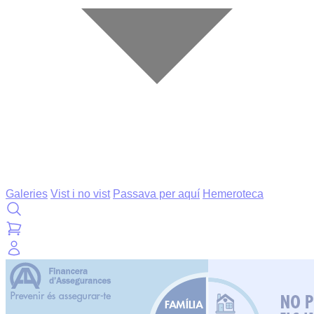
Galeries
Vist i no vist
Passava per aquí
Hemeroteca