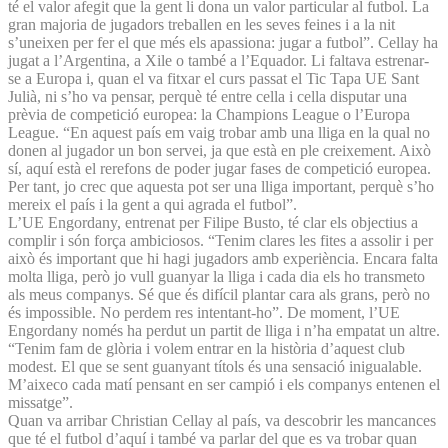
té el valor afegit que la gent li dona un valor particular al futbol. La
gran majoria de jugadors treballen en les seves feines i a la nit
s’uneixen per fer el que més els apassiona: jugar a futbol”. Cellay ha
jugat a l’Argentina, a Xile o també a l’Equador. Li faltava estrenar-
se a Europa i, quan el va fitxar el curs passat el Tic Tapa UE Sant
Julià, ni s’ho va pensar, perquè té entre cella i cella disputar una
prèvia de competició europea: la Champions League o l’Europa
League. “En aquest país em vaig trobar amb una lliga en la qual no
donen al jugador un bon servei, ja que està en ple creixement. Això
sí, aquí està el rerefons de poder jugar fases de competició europea.
Per tant, jo crec que aquesta pot ser una lliga important, perquè s’ho
mereix el país i la gent a qui agrada el futbol”.
L’UE Engordany, entrenat per Filipe Busto, té clar els objectius a
complir i són força ambiciosos. “Tenim clares les fites a assolir i per
això és important que hi hagi jugadors amb experiència. Encara falta
molta lliga, però jo vull guanyar la lliga i cada dia els ho transmeto
als meus companys. Sé que és difícil plantar cara als grans, però no
és impossible. No perdem res intentant-ho”. De moment, l’UE
Engordany només ha perdut un partit de lliga i n’ha empatat un altre.
“Tenim fam de glòria i volem entrar en la història d’aquest club
modest. El que se sent guanyant títols és una sensació inigualable.
M’aixeco cada matí pensant en ser campió i els companys entenen el
missatge”.
Quan va arribar Christian Cellay al país, va descobrir les mancances
que té el futbol d’aquí i també va parlar del que es va trobar quan