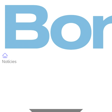
Panell de gestió de galetes
Notícies