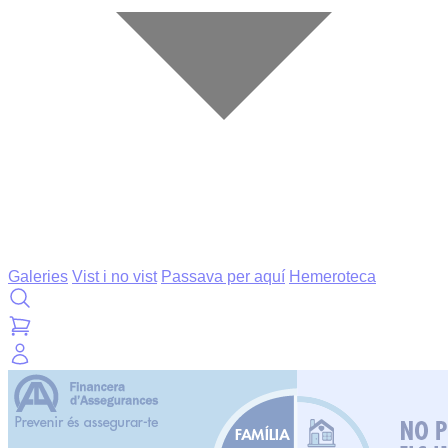
Galeries
Vist i no vist
Passava per aquí
Hemeroteca