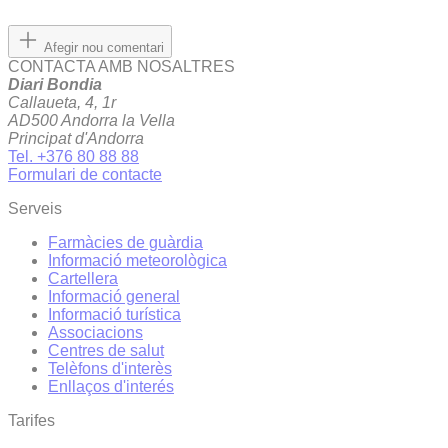
Afegir nou comentari
CONTACTA AMB NOSALTRES
Diari Bondia
Callaueta, 4, 1r
AD500 Andorra la Vella
Principat d'Andorra
Tel. +376 80 88 88
Formulari de contacte
Serveis
Farmàcies de guàrdia
Informació meteorològica
Cartellera
Informació general
Informació turística
Associacions
Centres de salut
Telèfons d'interès
Enllaços d'interés
Tarifes