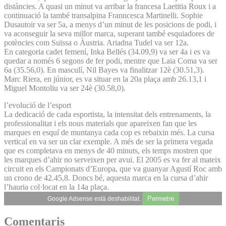
distàncies. A quasi un minut va arribar la francesa Laetitia Roux i a
continuació la també transalpina Franncesca Martinelli. Sophie
Dusautoir va ser 5a, a menys d’un minut de les posicions de podi, i
va aconseguir la seva millor marca, superant també esquiadores de
potències com Suïssa o Àustria. Ariadna Tudel va ser 12a.
En categoria cadet femení, Inka Bellés (34.09,9) va ser 4a i es va
quedar a només 6 segons de fer podi, mentre que Laia Coma va ser
6a (35.56,0). En masculí, Nil Bayes va finalitzar 12è (30.51,3).
Marc Riera, en júnior, es va situar en la 20a plaça amb 26.13,1 i
Miguel Montoliu va ser 24è (30.58,0).
l’evolució de l’esport
La dedicació de cada esportista, la intensitat dels entrenaments, la
professionalitat i els nous materials que apareixen fan que les
marques en esquí de muntanya cada cop es rebaixin més. La cursa
vertical en va ser un clar exemple. A més de ser la primera vegada
que es completava en menys de 40 minuts, els temps mostren que
les marques d’ahir no serveixen per avui. El 2005 es va fer al mateix
circuit en els Campionats d’Europa, que va guanyar Agustí Roc amb
un crono de 42.45,8. Doncs bé, aquesta marca en la cursa d’ahir
l’hauria col·locat en la 14a plaça.
Permetre
Google Adsense està deshabilitat.
Comentaris