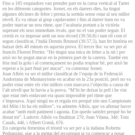
Fins a 185 esquiadors van prendre part en la cursa vertical al Tarter
en les diferents categories. Jornet, en els darrers dies, ha tingut
algunes dècimes de febre i prenia la sortida sense estar al seu millor
nivell. Es va situar al grup capdavanter i fins al darrer tram no va
poder marcar un nou ritme, que l’acabaria portant a la victòria
superant els seus immediats rivals, que no el van poder seguir. El
ceretà es va imposar amb un nou rècord (39.50,8) i tant ell com el
segon classificat, l’italià Dennis Brunod (39.57,5), han fet història en
baixar dels 40 minuts en aquesta prova. El tercer lloc va ser per al
francès Florent Perrier. “He tingut una mica de febre a la nit i per
això no he pogut atacar en la primera part de la carrera. També em
feia mal la gola i al començament no podia respirar bé, per això he
esperat a la part final per atacar”, va comentar Jornet.
Joan Albós va ser el millor classificat de l’equip de la Federació
Andorrana de Muntanyisme en acabar en la 23a posició, però no va
poder estar entre els vint millors com marcava l’objectiu a causa de
l’alt nivell que hi havia a la prova. “M’hi he deixat la pell i he vist
que estar més endavant era quasi impossible pel ritme que
s’imposava. Aquí ningú no et regala res perquè són uns Campionats
del Món i hi ha els millors”, va admetre Albós, que va afirmar haver
acabat “amb molt patiment i agonia. Em quedo satisfet perquè ho he
donat tot”. Ludovic Albós va finalitzar 27è; Joan Vilana, 34è; Toni
Casals, 44è, i Albert Gomà, 67è.
En categoria femenina el triomf va ser per a la italiana Roberta
Pedranzini, que a la meitat del recorregut ja va començar a posar