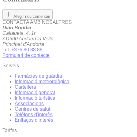
Afegir nou comentari
CONTACTA AMB NOSALTRES
Diari Bondia
Callaueta, 4, 1r
AD500 Andorra la Vella
Principat d'Andorra
Tel. +376 80 88 88
Formulari de contacte
Serveis
Farmàcies de guàrdia
Informació meteorològica
Cartellera
Informació general
Informació turística
Associacions
Centres de salut
Telèfons d'interès
Enllaços d'interés
Tarifes