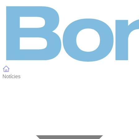
Panell de gestió de galetes
Notícies