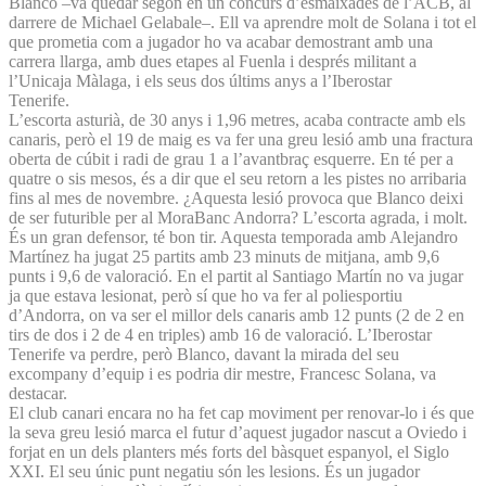
Blanco –va quedar segon en un concurs d’esmaixades de l’ACB, al
darrere de Michael Gelabale–. Ell va aprendre molt de Solana i tot el
que prometia com a jugador ho va acabar demostrant amb una
carrera llarga, amb dues etapes al Fuenla i després militant a
l’Unicaja Màlaga, i els seus dos últims anys a l’Iberostar
Tenerife.
L’escorta asturià, de 30 anys i 1,96 metres, acaba contracte amb els
canaris, però el 19 de maig es va fer una greu lesió amb una fractura
oberta de cúbit i radi de grau 1 a l’avantbraç esquerre. En té per a
quatre o sis mesos, és a dir que el seu retorn a les pistes no arribaria
fins al mes de novembre. ¿Aquesta lesió provoca que Blanco deixi
de ser futurible per al MoraBanc Andorra? L’escorta agrada, i molt.
És un gran defensor, té bon tir. Aquesta temporada amb Alejandro
Martínez ha jugat 25 partits amb 23 minuts de mitjana, amb 9,6
punts i 9,6 de valoració. En el partit al Santiago Martín no va jugar
ja que estava lesionat, però sí que ho va fer al poliesportiu
d’Andorra, on va ser el millor dels canaris amb 12 punts (2 de 2 en
tirs de dos i 2 de 4 en triples) amb 16 de valoració. L’Iberostar
Tenerife va perdre, però Blanco, davant la mirada del seu
excompany d’equip i es podria dir mestre, Francesc Solana, va
destacar.
El club canari encara no ha fet cap moviment per renovar-lo i és que
la seva greu lesió marca el futur d’aquest jugador nascut a Oviedo i
forjat en un dels planters més forts del bàsquet espanyol, el Siglo
XXI. El seu únic punt negatiu són les lesions. És un jugador