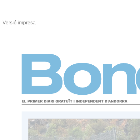
Versió impresa