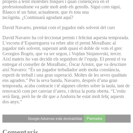
propens a tenir molèsties físiques i quan començava en el
professionalisme va patir molt amb els genolls. Sigui com sigui,
Blanco té un futur, actualment, que és tota una
incògnita. ¿Continuarà agradant aquí?
David Navarro, premiat com el jugador més solvent del curs
David Navarro ha col·leccionat premis i felicitat aquesta temporada.
L’escorta d’Esparreguera va rebre ahir el premi MoraBanc al
jugador més solvent, superant amb quasi el doble de vots el grec
Georgios Bogris, que va ser segon, i Vojdan Stojanovski, tercer.
Així mateix ho van decidir els seguidors de l’equip. El premi el va
entregar el conseller de MoraBanc, Òscar Aristot, que va descriure
així Navarro: “És un jugador treballador amb molta constància,
esperit de treball i una gran superació. Moltes de les seves qualitats
ens agraden.” Per la seva banda, Navarro, després d’una gran
temporada, acaba contracte i té algunes ofertes sobre la taula, tant de
renovació com per canviar d’aires, i deixa la porta oberta. “L’estiu
serà llarg, però he de dir que a Andorra he estat molt feliç aquests
dos anys.”
Permetre
Google Adsense està deshabilitat.
Comentaris