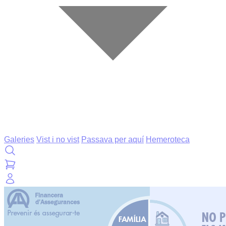
Galeries
Vist i no vist
Passava per aquí
Hemeroteca