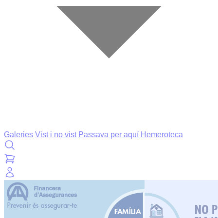
Galeries
Vist i no vist
Passava per aquí
Hemeroteca