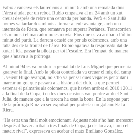
Fabio avançava els lauredians al minut 6 amb una rematada dins
l’àrea ajudat per un rebot. Rubio empatava al m. 24 amb un xut
creuat després de rebre una centrada per banda. Però el Sant Julià
només va tardar dos minuts a tornar a tenir avantatge, amb una
internada de Riera, que rematava per superar Periánez. Transcorrien
els minuts i el marcador no es movia. Fins que es va arribar a l’últim
minut del partit. La darrera ocasió era per als colomencs, amb una
falta des de la frontal de l’àrea. Rubio agafava la responsabilitat de
xutar i feia passar la pilota per tot l’escaire. Era l’empat, de manera
que s’anava a la pròrroga.
Al minut 94 es va produir la genialitat de Luis Miguel que permetria
guanyar la final. Amb la pilota controlada va creuar el mig del camp
i, veient Hugo avançat, no s’ho va pensar dues vegades per xutar i
marcar un gol que passarà a la història del club, ja que permet
estrenar el palmarès als colomencs, que havien arribat el 2010 i 2011
a la final de la Copa, i en les dues ocasions van perdre amb el Sant
Julià, de manera que a la tercera ha estat la bona. En la segona part
de la pròrroga Ruiz va ser expulsat per protestar un gol anul·lat a
Riera.
“Ha estat una final molt emocionant. Aquests nois s’ho han merescut
després d’haver arribat a tres finals de Copa, ja els tocava, i amb el
mateix rival”, expressava en acabar el matx Emiliano González,