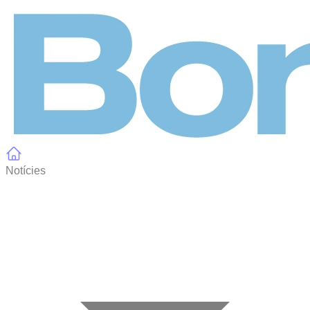
Panell de gestió de galetes
Notícies