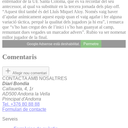
entrenador de la UE Santa Coloma, que es va recordar del seu
antecessor, al qual va substituir en la tercera jornada dels play-off.
“Aquest títol també és del Lluís Miquel Aloy. Només vaig haver
d’ajudar anímicament aquest equip quan el vaig agafar i fer alguna
variació tàctica, perquè la qualitat dels jugadors ja hi era”, i remarca
que “s’ho han cregut des de l’inici i s’ho han guanyat al camp,
remuntant dues vegades un marcador advers”. Rubio va ser nomenat
millor jugador de la final.
Permetre
Google Adsense està deshabilitat.
Comentaris
Afegir nou comentari
CONTACTA AMB NOSALTRES
Diari Bondia
Callaueta, 4, 1r
AD500 Andorra la Vella
Principat d'Andorra
Tel. +376 80 88 88
Formulari de contacte
Serveis