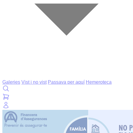
Galeries
Vist i no vist
Passava per aquí
Hemeroteca