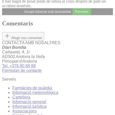
li han hagut de posar punts de sutura al colze després de patir un
accident domèstic.
Permetre
Google Adsense està deshabilitat.
Comentaris
Afegir nou comentari
CONTACTA AMB NOSALTRES
Diari Bondia
Callaueta, 4, 1r
AD500 Andorra la Vella
Principat d'Andorra
Tel. +376 80 88 88
Formulari de contacte
Serveis
Farmàcies de guàrdia
Informació meteorològica
Cartellera
Informació general
Informació turística
Associacions