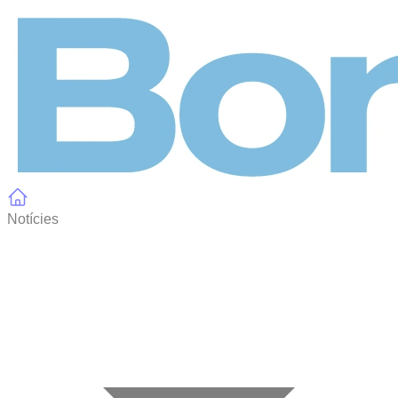
Panell de gestió de galetes
Notícies