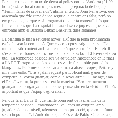
Per aquest motiu el matx de demà al poliesportiu d’Andorra (21.00
hores) està enfocat com un pas més en la preparació de l’equip.
“Tenim ganes de provar-nos”, afirma el tècnic, Joan Peñarroya, que
assenyala que “de ritme de joc segur que encara ens falta, però no
em preocupa, perquè està programat d’aquesta manera”. I és que
l’únic amistós que ha disputat fins ara el seu equip és el que el va
enfrontar amb el Bizkaia Bilbao Basket fa dues setmanes.
La plantilla té fins a set cares noves, així que la feina programada
està a buscar la conjunció. Que els conceptes estiguin clars. “De
moment estic content amb la preparació que estem fent. El treball
s’està fent en bones condicions i el dia a dia és bo.” El River defensa
títol. La temporada passada se’l va adjudicar imposant-se en la final
a l’ADT Tarragona i en les semis es va desfer a doble partit dels
blaugranes. Però més que pensar a tornar a aixecar copes, Peñar­roya
mira més enllà: “Ens agafem aquest partit oficial amb ganes de
competir i el volem guanyar, com qualsevol altre.” Diumenge, amb
el Prat-Joventut, la premissa serà la mateixa. “Sempre intentem
guanyar i ens enganyaríem si només penséssim en la victòria. El més
important és que l’equip vagi creixent.”
Pel que fa al Barça B, que manté bona part de la plantilla de la
temporada passada, l’entrenador el veu com un conjunt “amb
jugadors de molt nivell, talentosos i amb projecció, que en un futur
seran importants”. L’únic dubte que té és el de Pablo Sánchez, a qui