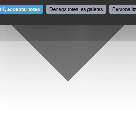
K, acceptar totes
Denega totes les galetes
Personalit