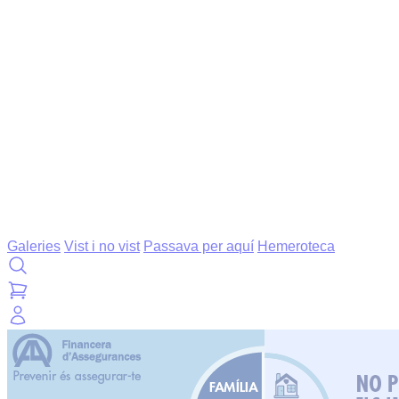
Galeries
Vist i no vist
Passava per aquí
Hemeroteca