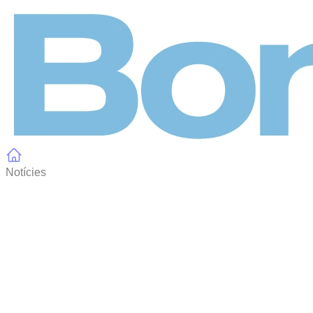
Panell de gestió de galetes
Notícies