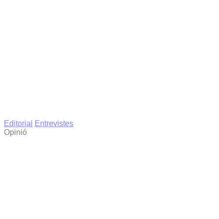
Editorial
Entrevistes
Opinió