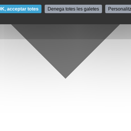
K, acceptar totes
Denega totes les galetes
Personalit