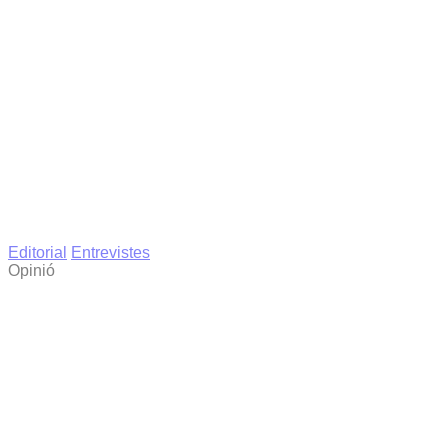
Editorial
Entrevistes
Opinió