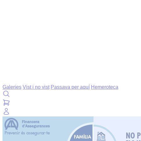
Galeries
Vist i no vist
Passava per aquí
Hemeroteca