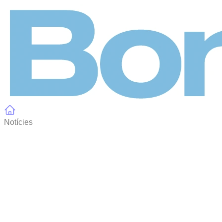
Panell de gestió de galetes
Notícies