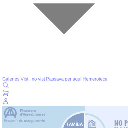
Galeries
Vist i no vist
Passava per aquí
Hemeroteca