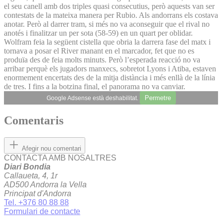
el seu canell amb dos triples quasi consecutius, però aquests van ser
contestats de la mateixa manera per Rubio. Als andorrans els costava
anotar. Però al darrer tram, si més no va aconseguir que el rival no
anotés i finalitzar un per sota (58-59) en un quart per oblidar.
Wolfram feia la següent cistella que obria la darrera fase del matx i
tornava a posar el River manant en el marcador, fet que no es
produïa des de feia molts minuts. Però l’esperada reacció no va
arribar perquè els jugadors manxecs, sobretot Lyons i Atiba, estaven
enormement encertats des de la mitja distància i més enllà de la línia
de tres. I fins a la botzina final, el panorama no va canviar.
Permetre
Google Adsense està deshabilitat.
Comentaris
Afegir nou comentari
CONTACTA AMB NOSALTRES
Diari Bondia
Callaueta, 4, 1r
AD500 Andorra la Vella
Principat d'Andorra
Tel. +376 80 88 88
Formulari de contacte