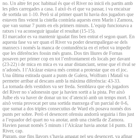
no. Un altre fet poc habitual és que el River no iniciï els partits amb
les piles carregades a casa. I això és el que va passar, i va encaixar
de sortida un 1-10. Però si al primer quart hi havia dos jugadors que
estaven fins veient la cistella contrària aquests eren Marín i Zamora,
que van sumar 7 punts en els primers minuts. L’equip funcionava a
ratxes i va aconseguir igualar el resultat (15-15).
El marcador es va mantenir igualat fins ben entrat el segon quart. En
aquesta fase va ser quan el River va poder desempallegar-se dels
manxecs i només la manca de contundència en el rebot va impedir
que les diferències fossin més grans. Dos tirs lliures de Fornas
posaven per primer cop en tot l’enfrontament els locals per davant
(23-22) i de mica en mica es va anar distanciant, sense que el rival se
n’adonés. I l’Alcázar estava més centrat a protestar que en el joc.
Una última estirada quant a punts de Galera, Wolfram i Matalí va
permetre arribar al descans amb la màxima diferència: 43-33.
La tornada dels vestidors va ser freda. Semblava que els jugadors
del River no s’adonessin que ja havien sortit a la pista. Per això
Julbe els va haver de donar un toc d’atenció amb un temps mort. I
això venia provocat per una sortida manxega d’un parcial de 0-6,
que sumat a dos triples consecutius de Ward els posava només dos
punts per sobre. Però el desencert ofensiu andorrà seguiria i fins just
a l’equador del quart no va anotar, amb una cistella de Zamora.
Havien passat només 5 minuts i l’Alcázar havia anotat 14 punts. El
River, cap.
Pigram, que fins llavors s’havia amagat pel seu desencert, va afinar