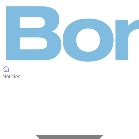
Panell de gestió de galetes
Notícies