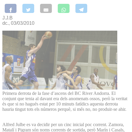
J.J.B
dc., 03/03/2010
Primera derrota de la fase d’ascens del BC River Andorra. El
conjunt que tenia al davant era dels anomenats ossos, però la veritat
és que si no hagués estat per 10 minuts fatídics aquesta derrota
hauria tingut tots els números perquè, si més no, no produir-se ahir.
Alfred Julbe es va decidir per un cinc inicial poc corrent. Zamora,
Matalí i Pigram són noms corrents de sortida, però Marín i Casals,