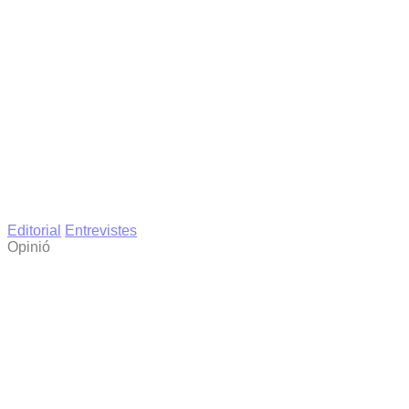
Editorial
Entrevistes
Opinió