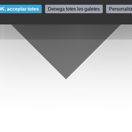
K, acceptar totes
Denega totes les galetes
Personalit