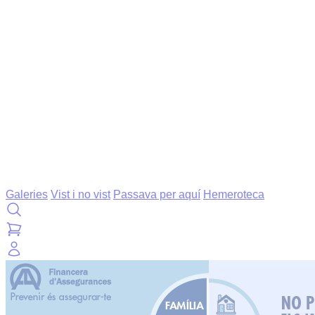
Galeries
Vist i no vist
Passava per aquí
Hemeroteca