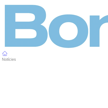
Panell de gestió de galetes
Notícies