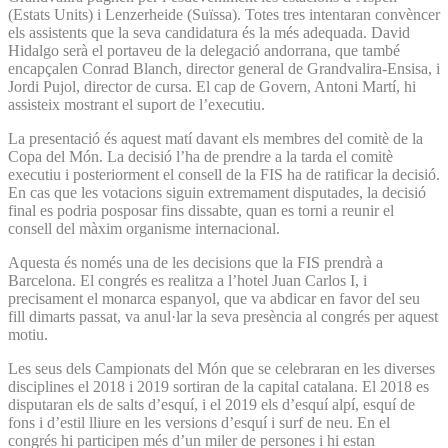
(Estats Units) i Lenzerheide (Suïssa). Totes tres intentaran convèncer
els assistents que la seva candidatura és la més adequada. David
Hidalgo serà el portaveu de la delegació andorrana, que també
encapçalen Conrad Blanch, director general de Grandvalira-Ensisa, i
Jordi Pujol, director de cursa. El cap de Govern, Antoni Martí, hi
assisteix mostrant el suport de l’executiu.
La presentació és aquest matí davant els membres del comitè de la
Copa del Món. La decisió l’ha de prendre a la tarda el comitè
executiu i posteriorment el consell de la FIS ha de ratificar la decisió.
En cas que les votacions siguin extremament disputades, la decisió
final es podria posposar fins dissabte, quan es torni a reunir el
consell del màxim organisme internacional.
Aquesta és només una de les decisions que la FIS prendrà a
Barcelona. El congrés es realitza a l’hotel Juan Carlos I, i
precisament el monarca espanyol, que va abdicar en favor del seu
fill dimarts passat, va anul·lar la seva presència al congrés per aquest
motiu.
Les seus dels Campionats del Món que se celebraran en les diverses
disciplines el 2018 i 2019 sortiran de la capital catalana. El 2018 es
disputaran els de salts d’esquí, i el 2019 els d’esquí alpí, esquí de
fons i d’estil lliure en les versions d’esquí i surf de neu. En el
congrés hi participen més d’un miler de persones i hi estan