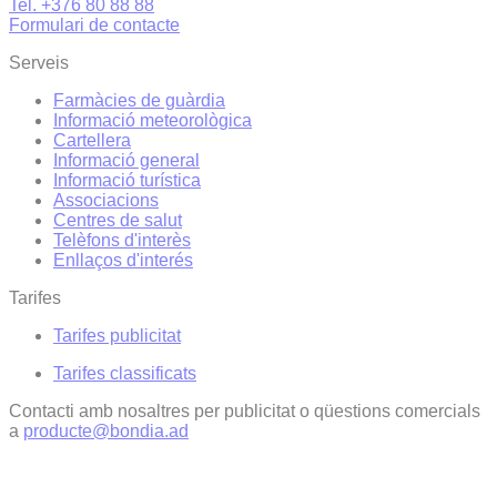
Tel. +376 80 88 88
Formulari de contacte
Serveis
Farmàcies de guàrdia
Informació meteorològica
Cartellera
Informació general
Informació turística
Associacions
Centres de salut
Telèfons d'interès
Enllaços d'interés
Tarifes
Tarifes publicitat
Tarifes classificats
Contacti amb nosaltres per publicitat o qüestions comercials
a
producte@bondia.ad