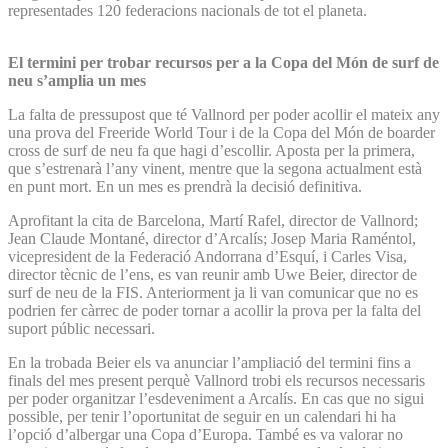
representades 120 federacions nacionals de tot el planeta.
El termini per trobar recursos per a la Copa del Món de surf de
neu s’amplia un mes
La falta de pressupost que té Vallnord per poder acollir el mateix any
una prova del Freeride World Tour i de la Copa del Món de boarder
cross de surf de neu fa que hagi d’escollir. Aposta per la primera,
que s’estrenarà l’any vinent, mentre que la segona actualment està
en punt mort. En un mes es prendrà la decisió definitiva.
Aprofitant la cita de Barcelona, Martí Rafel, director de Vallnord;
Jean Claude Montané, director d’Arcalís; Josep Maria Raméntol,
vicepresident de la Federació Andorrana d’Esquí, i Carles Visa,
director tècnic de l’ens, es van reunir amb Uwe Beier, director de
surf de neu de la FIS. Anteriorment ja li van comunicar que no es
podrien fer càrrec de poder tornar a acollir la prova per la falta del
suport públic necessari.
En la trobada Beier els va anunciar l’ampliació del termini fins a
finals del mes present perquè Vallnord trobi els recursos necessaris
per poder organitzar l’esdeveniment a Arcalís. En cas que no sigui
possible, per tenir l’oportunitat de seguir en un calendari hi ha
l’opció d’albergar una Copa d’Europa. També es va valorar no