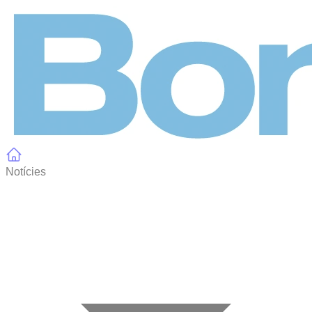
Panell de gestió de galetes
Notícies