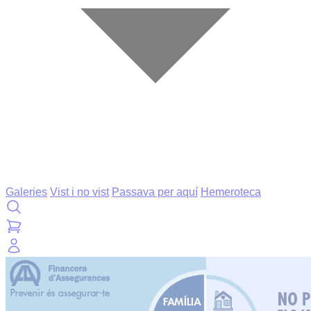
Galeries
Vist i no vist
Passava per aquí
Hemeroteca