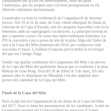
candidatures per acollir els esdeveniments, entre les quals
l’andorrana, que els propers anys vol tenir protagonisme en els
diferents calendaris internacionals.
Grandvalira va tenir la confirmació de l’organització de diverses
proves. Del 19 al 22 de març de l’any vinent albergarà les finals de
velocitat de la Copa d’Europa, tant en categoria masculina com en la
femenina, amb un supergegant i un descens. La principal novetat és
que a aquestes curses s’hi suma una supercombinada femenina. La
FIS la concedeix com a prova de test de la pista Àliga del Tarter de
cara a la Copa del Món femenina del 2016, per comprovar com
reacciona el traçat. L’eslàlom d’aquesta prova tindrà el recorregut
del que era l’antiga Àliga.
També van quedar confirmats els Campionats del Món i les proves
de la Copa del Món del quilòmetre llançat que es realitzarà a la pista
Riberal de Grau Roig. Serà del 28 de febrer al 3 de març. Els dos
primers dies es disputaran els Mundials i els dos següents dues
proves del calendari de la Copa del Món.
Finals de la Copa del Món
Però el plat fort és l’organització de les finals de la Copa del Món
del 2017. Avui es faran les presentacions de les candidates. A més de
Grandvalira pugnen per l’esdeveniment les estacions d’Aspen