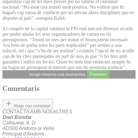
organitzar cap de les dues proves per no saturar el calendari
nacional. “Ha estat una reunió molt positiva. No volíem que hi
hagués cap mena de conflicte per no afectar altres disciplines que es
disputin al país”, assegura Rafel.
Al congrés de la capital catalana la FIS està tancant diversos acords
per poder ajudar les seus organitzadores de curses en els
pressupostos. “Tenim un mes per trobar el finançament necessari.
Ara hem de parlar totes les parts implicades” per arribar a una
solució, tot i que “s’ha de ser realista” i existeix l’opció de no acollir
cap de les cites plantejades en surf de neu, ja que “o ho fem amb
garanties i millor no fer-ho. Quan ho hem tirat endavant sempre hi
ha hagut un pressupost al darrere que ens ho permetia realitzar”.
Permetre
Google Adsense està deshabilitat.
Comentaris
Afegir nou comentari
CONTACTA AMB NOSALTRES
Diari Bondia
Callaueta, 4, 1r
AD500 Andorra la Vella
Principat d'Andorra