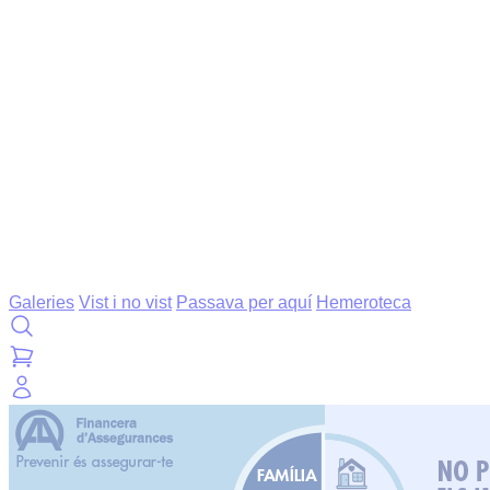
Galeries
Vist i no vist
Passava per aquí
Hemeroteca