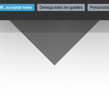
K, acceptar totes
Denega totes les galetes
Personalit