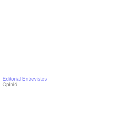
Editorial
Entrevistes
Opinió