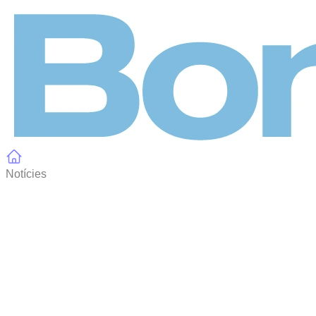
Panell de gestió de galetes
Notícies