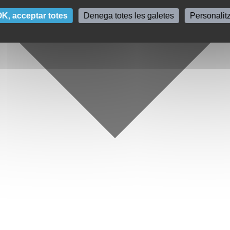
K, acceptar totes
Denega totes les galetes
Personalit