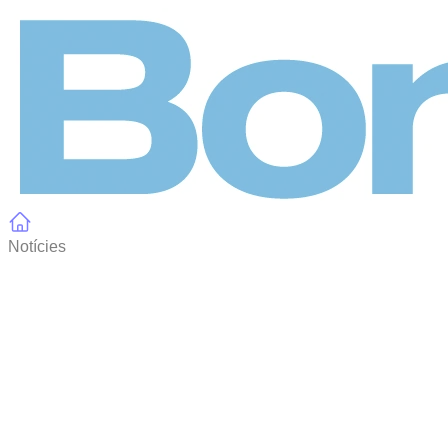
Panell de gestió de galetes
Notícies