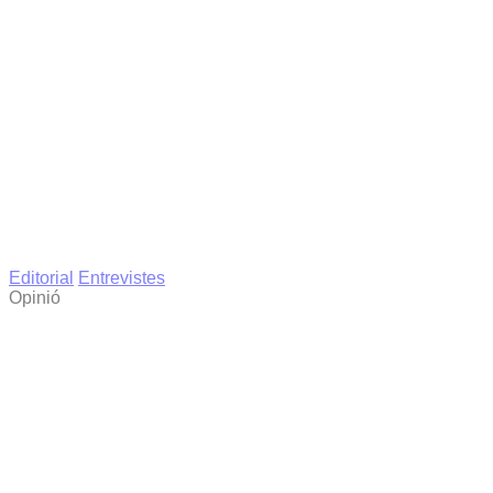
Editorial
Entrevistes
Opinió