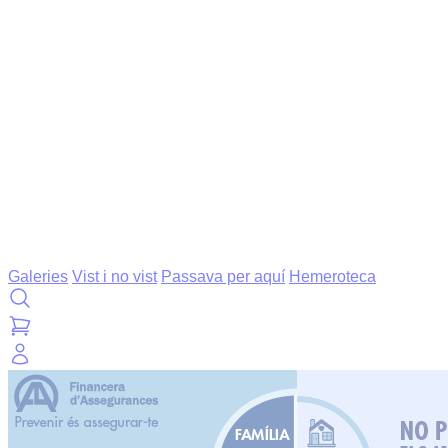
Galeries
Vist i no vist
Passava per aquí
Hemeroteca