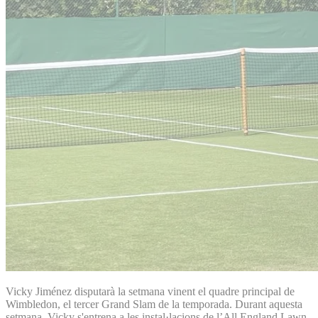
Vicky Jiménez disputarà la setmana vinent el quadre principal de
Wimbledon, el tercer Grand Slam de la temporada. Durant aquesta
setmana, Vicky s'entrena a les instal·lacions de l’All England Lawn