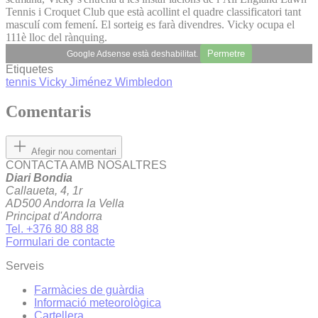
Tennis i Croquet Club que està acollint el quadre classificatori tant
masculí com femení. El sorteig es farà divendres. Vicky ocupa el
111è lloc del rànquing.
Permetre
Google Adsense està deshabilitat.
Etiquetes
tennis
Vicky Jiménez
Wimbledon
Comentaris
Afegir nou comentari
CONTACTA AMB NOSALTRES
Diari Bondia
Callaueta, 4, 1r
AD500 Andorra la Vella
Principat d'Andorra
Tel. +376 80 88 88
Formulari de contacte
Serveis
Farmàcies de guàrdia
Informació meteorològica
Cartellera