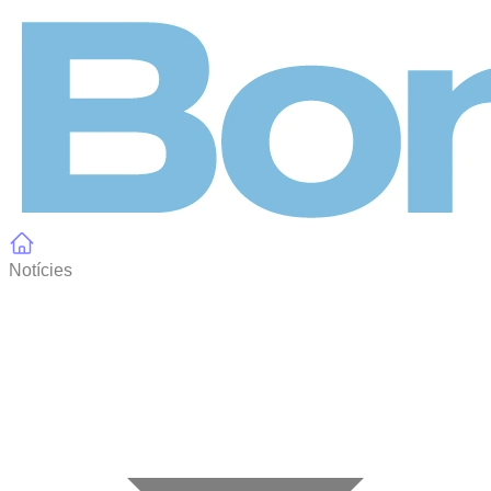
Panell de gestió de galetes
Notícies