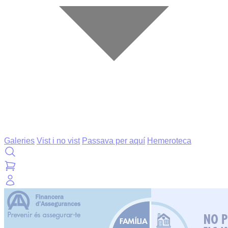
Galeries
Vist i no vist
Passava per aquí
Hemeroteca