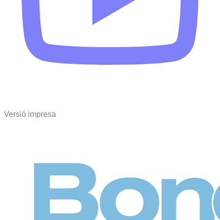
Versió impresa