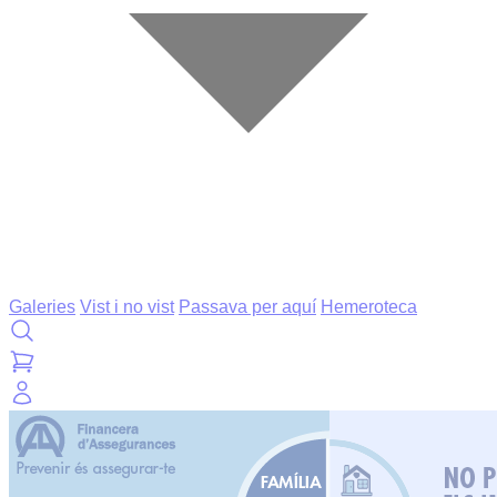
Galeries
Vist i no vist
Passava per aquí
Hemeroteca