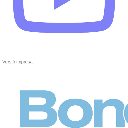
Versió impresa