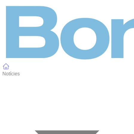
Panell de gestió de galetes
Notícies