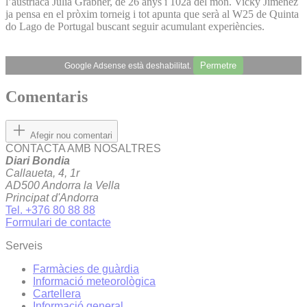
l’austríaca Julia Grabher, de 26 anys i 102a del món. Vicky Jiménez
ja pensa en el pròxim torneig i tot apunta que serà al W25 de Quinta
do Lago de Portugal buscant seguir acumulant experiències.
Permetre
Google Adsense està deshabilitat.
Comentaris
Afegir nou comentari
CONTACTA AMB NOSALTRES
Diari Bondia
Callaueta, 4, 1r
AD500 Andorra la Vella
Principat d'Andorra
Tel. +376 80 88 88
Formulari de contacte
Serveis
Farmàcies de guàrdia
Informació meteorològica
Cartellera
Informació general