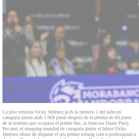
La jove tennista Vicky Jiménez ja és la número 1 del món en
categoria júnior amb 1.968 punts després de la pèrdua de 84 punts
de la tennista que ocupava el primer lloc, la francesa Diane Parry.
Per tant, el rànquing mundial de categoria júnior el lidera Vicky
Jiménez abans de disputar el seu primer torneig com a professional a