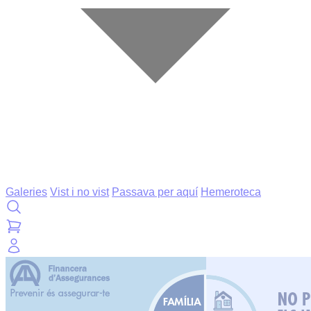
Galeries
Vist i no vist
Passava per aquí
Hemeroteca