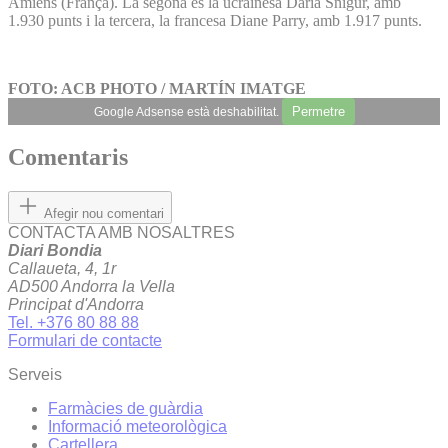
Amiens (França). La segona és la ucraïnesa Daria Snigur, amb
1.930 punts i la tercera, la francesa Diane Parry, amb 1.917 punts.
FOTO: ACB PHOTO / MARTÍN IMATGE
Permetre
Google Adsense està deshabilitat.
Comentaris
Afegir nou comentari
CONTACTA AMB NOSALTRES
Diari Bondia
Callaueta, 4, 1r
AD500 Andorra la Vella
Principat d'Andorra
Tel. +376 80 88 88
Formulari de contacte
Serveis
Farmàcies de guàrdia
Informació meteorològica
Cartellera