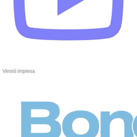
Versió impresa