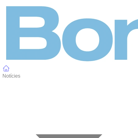
Panell de gestió de galetes
Notícies