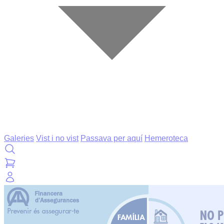
Galeries
Vist i no vist
Passava per aquí
Hemeroteca