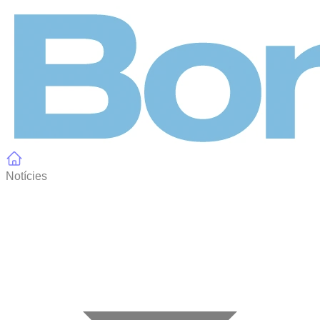
Panell de gestió de galetes
Notícies