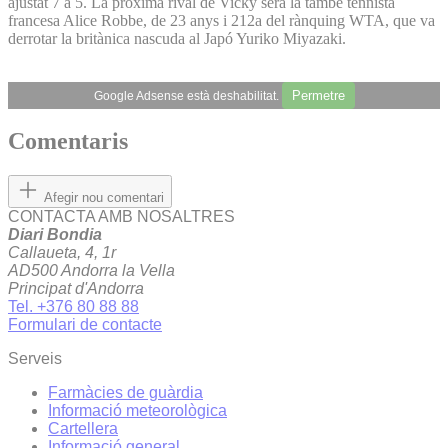
ajustat 7 a 5. La pròxima rival de Vicky serà la també tennista
francesa Alice Robbe, de 23 anys i 212a del rànquing WTA, que va
derrotar la britànica nascuda al Japó Yuriko Miyazaki.
Permetre
Google Adsense està deshabilitat.
Comentaris
Afegir nou comentari
CONTACTA AMB NOSALTRES
Diari Bondia
Callaueta, 4, 1r
AD500 Andorra la Vella
Principat d'Andorra
Tel. +376 80 88 88
Formulari de contacte
Serveis
Farmàcies de guàrdia
Informació meteorològica
Cartellera
Informació general