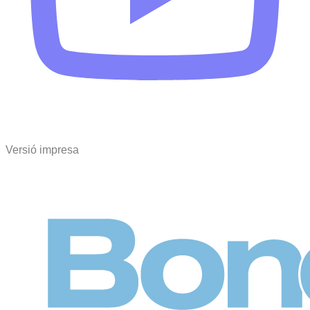
Versió impresa